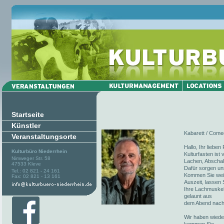
Startseite
Künstler
Kabarett / Comed
Veranstaltungsorte
Hallo, Ihr liebe
Kulturbüro Niederrhein
Kulturfasten ist
Nimweger Str. 58
Lachen, Abschalt
47533 Kleve
Dafür sorgen un
Tel.: 02 821 - 24 161
Kommen Sie weite
Fax: 02 821 - 13 161
Auszeit, lassen 
Ihre Lachmuskel
gelaunt aus
dem Abend nach
Wir haben wieder