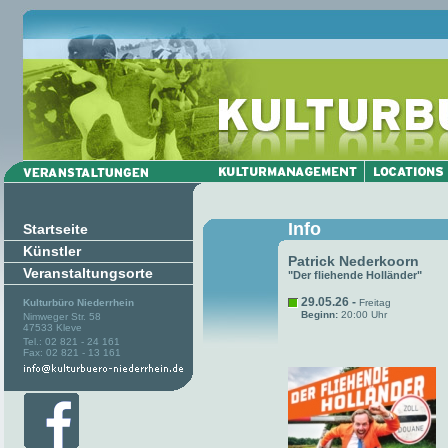
Info
Startseite
Künstler
Patrick Nederkoorn
Veranstaltungsorte
"Der fliehende Holländer"
29.05.26 -
Kulturbüro Niederrhein
Freitag
Beginn:
20:00 Uhr
Nimweger Str. 58
47533 Kleve
Tel.: 02 821 - 24 161
Fax: 02 821 - 13 161