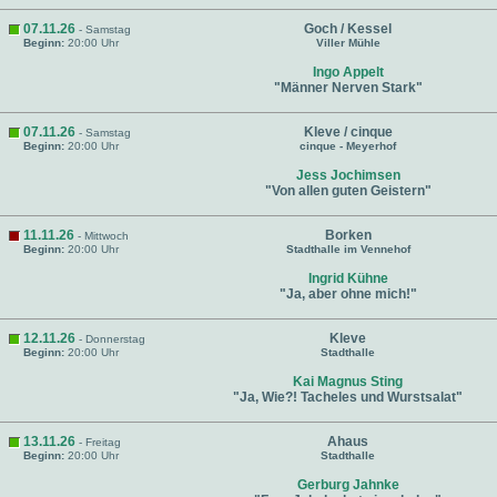
07.11.26
Goch / Kessel
- Samstag
Beginn:
20:00 Uhr
Viller Mühle
Ingo Appelt
"Männer Nerven Stark"
07.11.26
Kleve / cinque
- Samstag
Beginn:
20:00 Uhr
cinque - Meyerhof
Jess Jochimsen
"Von allen guten Geistern"
11.11.26
Borken
- Mittwoch
Beginn:
20:00 Uhr
Stadthalle im Vennehof
Ingrid Kühne
"Ja, aber ohne mich!"
12.11.26
Kleve
- Donnerstag
Beginn:
20:00 Uhr
Stadthalle
Kai Magnus Sting
"Ja, Wie?! Tacheles und Wurstsalat"
13.11.26
Ahaus
- Freitag
Beginn:
20:00 Uhr
Stadthalle
Gerburg Jahnke