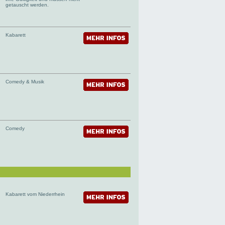
getauscht werden.
Kabarett
Comedy & Musik
Comedy
Kabarett vom Niederrhein