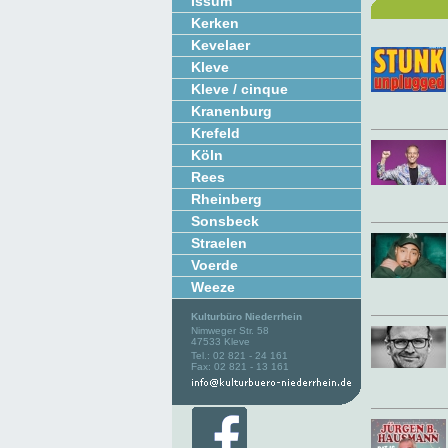
Issum
Kerken
Kevelaer
Kleve
Kleve / cinque
Kranenburg
Krefeld
Köln
Rees
Rheinberg
Sonsbeck
Straelen
Voerde
Weeze
Kulturbüro Niederrhein
Nimweger Str. 58
47533 Kleve
Tel.: 02 821 - 24 161
Fax: 02 821 - 13 161