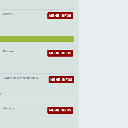
Comedy
Kabarett
Kabarett vom Niederrhein
n
Comedy