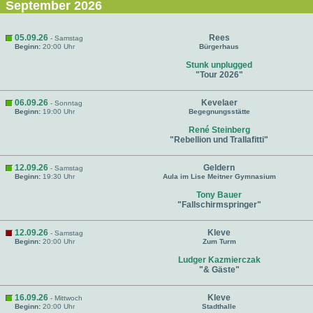
September 2026
05.09.26
Rees
- Samstag
Beginn:
20:00 Uhr
Bürgerhaus
Stunk unplugged
"Tour 2026"
06.09.26
Kevelaer
- Sonntag
Beginn:
19:00 Uhr
Begegnungsstätte
René Steinberg
"Rebellion und Trallafitti"
12.09.26
Geldern
- Samstag
Beginn:
19:30 Uhr
Aula im Lise Meitner Gymnasium
Tony Bauer
"Fallschirmspringer"
12.09.26
Kleve
- Samstag
Beginn:
20:00 Uhr
Zum Turm
Ludger Kazmierczak
"& Gäste"
16.09.26
Kleve
- Mittwoch
Beginn:
20:00 Uhr
Stadthalle