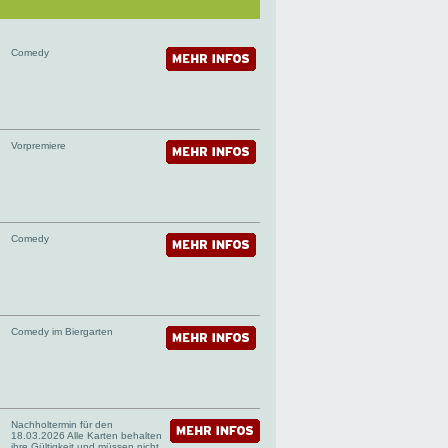
Comedy
Vorpremiere
Comedy
Comedy im Biergarten
Nachholtermin für den
18.03.2026 Alle Karten behalten
ihre Gültigkeit und müssen nicht