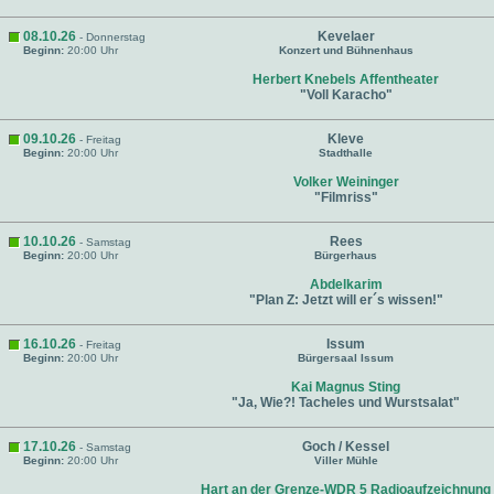
08.10.26
Kevelaer
- Donnerstag
Beginn:
20:00 Uhr
Konzert und Bühnenhaus
Herbert Knebels Affentheater
"Voll Karacho"
09.10.26
Kleve
- Freitag
Beginn:
20:00 Uhr
Stadthalle
Volker Weininger
"Filmriss"
10.10.26
Rees
- Samstag
Beginn:
20:00 Uhr
Bürgerhaus
Abdelkarim
"Plan Z: Jetzt will er´s wissen!"
16.10.26
Issum
- Freitag
Beginn:
20:00 Uhr
Bürgersaal Issum
Kai Magnus Sting
"Ja, Wie?! Tacheles und Wurstsalat"
17.10.26
Goch / Kessel
- Samstag
Beginn:
20:00 Uhr
Viller Mühle
Hart an der Grenze-WDR 5 Radioaufzeichnung