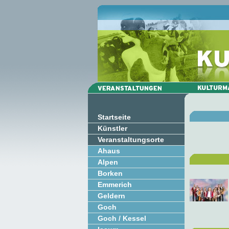
Startseite
Künstler
Veranstaltungsorte
Ahaus
Alpen
Borken
Emmerich
Geldern
Goch
Goch / Kessel