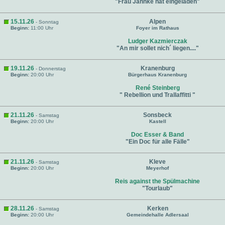
"Frau Jahnke hat eingeladen"
15.11.26
Alpen
- Sonntag
Beginn:
11:00 Uhr
Foyer im Rathaus
Ludger Kazmierczak
"An mir sollet nich´ liegen...."
19.11.26
Kranenburg
- Donnerstag
Beginn:
20:00 Uhr
Bürgerhaus Kranenburg
René Steinberg
" Rebellion und Trallaffitti "
21.11.26
Sonsbeck
- Samstag
Beginn:
20:00 Uhr
Kastell
Doc Esser & Band
"Ein Doc für alle Fälle"
21.11.26
Kleve
- Samstag
Beginn:
20:00 Uhr
Meyerhof
Reis against the Spülmachine
"Tourlaub"
28.11.26
Kerken
- Samstag
Beginn:
20:00 Uhr
Gemeindehalle Adlersaal