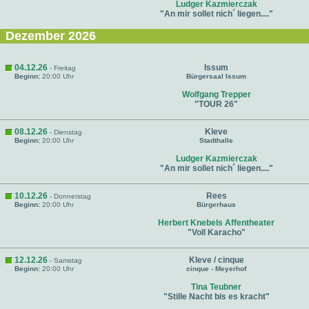
Ludger Kazmierczak
"An mir sollet nich´ liegen...."
Dezember 2026
04.12.26
Issum
- Freitag
Beginn:
20:00 Uhr
Bürgersaal Issum
Wolfgang Trepper
"TOUR 26"
08.12.26
Kleve
- Dienstag
Beginn:
20:00 Uhr
Stadthalle
Ludger Kazmierczak
"An mir sollet nich´ liegen...."
10.12.26
Rees
- Donnerstag
Beginn:
20:00 Uhr
Bürgerhaus
Herbert Knebels Affentheater
"Voll Karacho"
12.12.26
Kleve / cinque
- Samstag
Beginn:
20:00 Uhr
cinque - Meyerhof
Tina Teubner
"Stille Nacht bis es kracht"