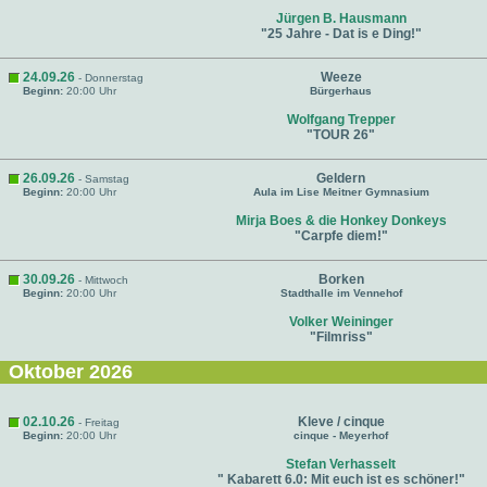
Jürgen B. Hausmann
"25 Jahre - Dat is e Ding!"
24.09.26
Weeze
- Donnerstag
Beginn:
20:00 Uhr
Bürgerhaus
Wolfgang Trepper
"TOUR 26"
26.09.26
Geldern
- Samstag
Beginn:
20:00 Uhr
Aula im Lise Meitner Gymnasium
Mirja Boes & die Honkey Donkeys
"Carpfe diem!"
30.09.26
Borken
- Mittwoch
Beginn:
20:00 Uhr
Stadthalle im Vennehof
Volker Weininger
"Filmriss"
Oktober 2026
02.10.26
Kleve / cinque
- Freitag
Beginn:
20:00 Uhr
cinque - Meyerhof
Stefan Verhasselt
" Kabarett 6.0: Mit euch ist es schöner!"