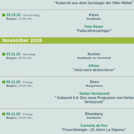
"Kabarett aus dem Sacklager der Viller Mühle"
29.10.26
Kleve
- Donnerstag
Beginn:
19:30 Uhr
Stadthalle
Tony Bauer
"Fallschirmspringer"
November 2026
03.11.26
Borken
- Dienstag
Beginn:
20:00 Uhr
Stadthalle im Vennehof
Alfons
"Jetzt noch deutscherer"
06.11.26
Rees
- Freitag
Beginn:
20:00 Uhr
Bürgerhaus
Stefan Verhasselt
" Kabarett 6.0: Das neue Programm von Stefa
Verhasselt"
06.11.26
Rheinberg
- Freitag
Beginn:
20:00 Uhr
Stadthalle
Carmela de Feo
"Froschkönigin - 20 Jahre La Signora"