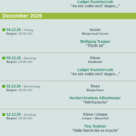
Ludger Kazmierczak
"An mir sollet nich´ liegen...."
Dezember 2026
04.12.26
Issum
- Freitag
Beginn:
20:00 Uhr
Bürgersaal Issum
Wolfgang Trepper
"TOUR 26"
08.12.26
Kleve
- Dienstag
Beginn:
20:00 Uhr
Stadthalle
Ludger Kazmierczak
"An mir sollet nich´ liegen...."
10.12.26
Rees
- Donnerstag
Beginn:
20:00 Uhr
Bürgerhaus
Herbert Knebels Affentheater
"Voll Karacho"
12.12.26
Kleve / cinque
- Samstag
Beginn:
20:00 Uhr
cinque - Meyerhof
Tina Teubner
"Stille Nacht bis es kracht"