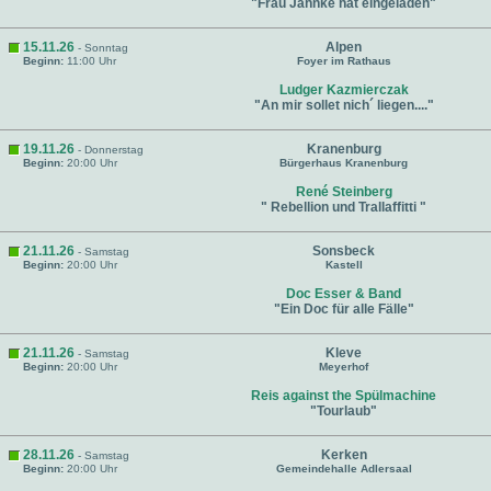
"Frau Jahnke hat eingeladen"
15.11.26
Alpen
- Sonntag
Beginn:
11:00 Uhr
Foyer im Rathaus
Ludger Kazmierczak
"An mir sollet nich´ liegen...."
19.11.26
Kranenburg
- Donnerstag
Beginn:
20:00 Uhr
Bürgerhaus Kranenburg
René Steinberg
" Rebellion und Trallaffitti "
21.11.26
Sonsbeck
- Samstag
Beginn:
20:00 Uhr
Kastell
Doc Esser & Band
"Ein Doc für alle Fälle"
21.11.26
Kleve
- Samstag
Beginn:
20:00 Uhr
Meyerhof
Reis against the Spülmachine
"Tourlaub"
28.11.26
Kerken
- Samstag
Beginn:
20:00 Uhr
Gemeindehalle Adlersaal