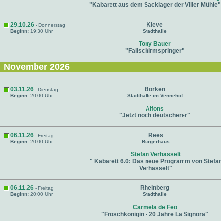
"Kabarett aus dem Sacklager der Viller Mühle"
29.10.26
Kleve
- Donnerstag
Beginn:
19:30 Uhr
Stadthalle
Tony Bauer
"Fallschirmspringer"
November 2026
03.11.26
Borken
- Dienstag
Beginn:
20:00 Uhr
Stadthalle im Vennehof
Alfons
"Jetzt noch deutscherer"
06.11.26
Rees
- Freitag
Beginn:
20:00 Uhr
Bürgerhaus
Stefan Verhasselt
" Kabarett 6.0: Das neue Programm von Stefa
Verhasselt"
06.11.26
Rheinberg
- Freitag
Beginn:
20:00 Uhr
Stadthalle
Carmela de Feo
"Froschkönigin - 20 Jahre La Signora"