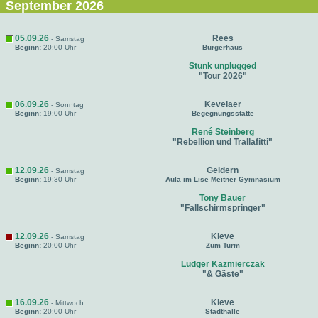
September 2026
05.09.26
Rees
- Samstag
Beginn:
20:00 Uhr
Bürgerhaus
Stunk unplugged
"Tour 2026"
06.09.26
Kevelaer
- Sonntag
Beginn:
19:00 Uhr
Begegnungsstätte
René Steinberg
"Rebellion und Trallafitti"
12.09.26
Geldern
- Samstag
Beginn:
19:30 Uhr
Aula im Lise Meitner Gymnasium
Tony Bauer
"Fallschirmspringer"
12.09.26
Kleve
- Samstag
Beginn:
20:00 Uhr
Zum Turm
Ludger Kazmierczak
"& Gäste"
16.09.26
Kleve
- Mittwoch
Beginn:
20:00 Uhr
Stadthalle