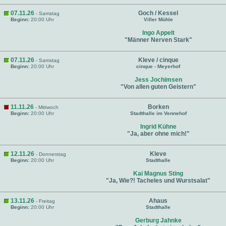
07.11.26
Goch / Kessel
- Samstag
Beginn:
20:00 Uhr
Viller Mühle
Ingo Appelt
"Männer Nerven Stark"
07.11.26
Kleve / cinque
- Samstag
Beginn:
20:00 Uhr
cinque - Meyerhof
Jess Jochimsen
"Von allen guten Geistern"
11.11.26
Borken
- Mittwoch
Beginn:
20:00 Uhr
Stadthalle im Vennehof
Ingrid Kühne
"Ja, aber ohne mich!"
12.11.26
Kleve
- Donnerstag
Beginn:
20:00 Uhr
Stadthalle
Kai Magnus Sting
"Ja, Wie?! Tacheles und Wurstsalat"
13.11.26
Ahaus
- Freitag
Beginn:
20:00 Uhr
Stadthalle
Gerburg Jahnke