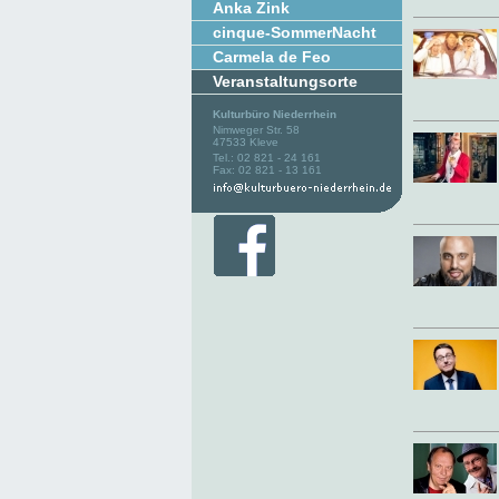
Anka Zink
cinque-SommerNacht
Carmela de Feo
Veranstaltungsorte
Kulturbüro Niederrhein
Nimweger Str. 58
47533 Kleve
Tel.: 02 821 - 24 161
Fax: 02 821 - 13 161