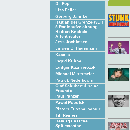
Dr. Pop
Lisa Feller
Gerburg Jahnke
Hart an der Grenze-WDR
5 Radioaufzeichnung
Herbert Knebels
Affentheater
Jess Jochimsen
Jürgen B. Hausmann
Kasalla
Ingrid Kühne
Ludger Kazmierczak
Michael Mittermeier
Patrick Nederkoorn
Olaf Schubert & seine
Freunde
Paul Panzer
Pawel Popolski
Pistors Fussballschule
Till Reiners
Reis against the
Spülmachine