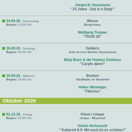
Jürgen B. Hausmann
"25 Jahre - Dat is e Ding!"
24.09.26
Weeze
- Donnerstag
Beginn:
20:00 Uhr
Bürgerhaus
Wolfgang Trepper
"TOUR 26"
26.09.26
Geldern
- Samstag
Beginn:
20:00 Uhr
Aula im Lise Meitner Gymnasium
Mirja Boes & die Honkey Donkeys
"Carpfe diem!"
30.09.26
Borken
- Mittwoch
Beginn:
20:00 Uhr
Stadthalle im Vennehof
Volker Weininger
"Filmriss"
Oktober 2026
02.10.26
Kleve / cinque
- Freitag
Beginn:
20:00 Uhr
cinque - Meyerhof
Stefan Verhasselt
" Kabarett 6.0: Mit euch ist es schöner!"