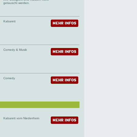
getauscht werden.
Kabarett
Comedy & Musik
Comedy
Kabarett vom Niederrhein