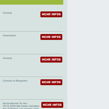
Comedy
Vorpremiere
Comedy
Comedy im Biergarten
Nachholtermin für den
18.03.2026 Alle Karten behalten
ihre Gültigkeit und müssen nicht