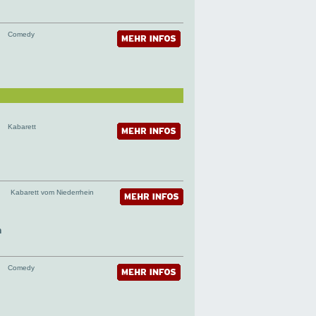
Comedy
Kabarett
Kabarett vom Niederrhein
n
Comedy