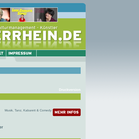
Druckversion
Musik, Tanz, Kabarett & Comedy
er