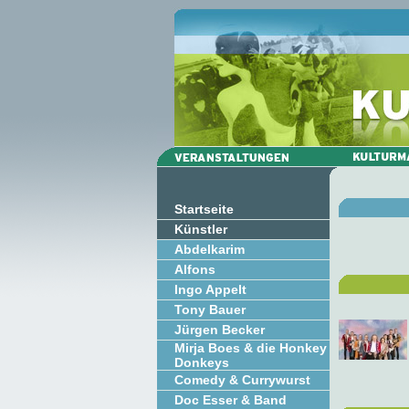
Startseite
Künstler
Abdelkarim
Alfons
Ingo Appelt
Tony Bauer
Jürgen Becker
Mirja Boes & die Honkey
Donkeys
Comedy & Currywurst
Doc Esser & Band