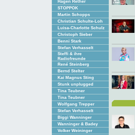
Hagen Rether
STOPPOK
Martin Schopps
Christian Schulte-Loh
Luisa-Charlotte Schulz
Christoph Sieber
Benni Stark
Stefan Verhasselt
Steffi & ihre
Radiofreunde
René Steinberg
Bernd Stelter
Kai Magnus Sting
Stunk unplugged
Tina Teubner
Tina Teubner
Wolfgang Trepper
Stefan Verhasselt
Biggi Wanninger
Wanninger & Badey
Volker Weininger