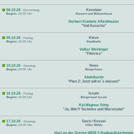
08.10.26
Kevelaer
- Donnerstag
Beginn:
20:00 Uhr
Konzert und Bühnenhaus
Herbert Knebels Affentheater
"Voll Karacho"
09.10.26
Kleve
- Freitag
Beginn:
20:00 Uhr
Stadthalle
Volker Weininger
"Filmriss"
10.10.26
Rees
- Samstag
Beginn:
20:00 Uhr
Bürgerhaus
Abdelkarim
"Plan Z: Jetzt will er´s wissen!"
16.10.26
Issum
- Freitag
Beginn:
20:00 Uhr
Bürgersaal Issum
Kai Magnus Sting
"Ja, Wie?! Tacheles und Wurstsalat"
17.10.26
Goch / Kessel
- Samstag
Beginn:
20:00 Uhr
Viller Mühle
Hart an der Grenze-WDR 5 Radioaufzeichnung