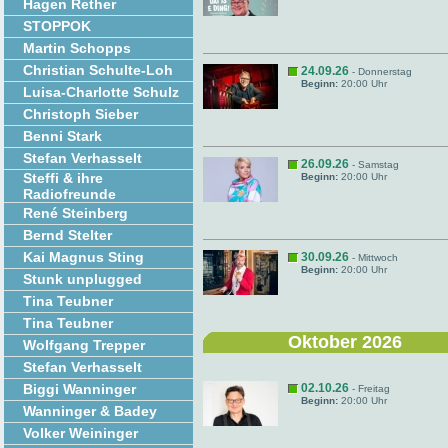
Hagen Rether
STOPPOK
Martin Schopps
Christian Schulte-Loh
24.09.26
- Donnerstag
Beginn:
20:00 Uhr
Luisa-Charlotte Schulz
Christoph Sieber
Benni Stark
Stefan Verhasselt
26.09.26
- Samstag
Steffi & ihre
Beginn:
20:00 Uhr
Radiofreunde
René Steinberg
Bernd Stelter
Kai Magnus Sting
30.09.26
- Mittwoch
Beginn:
20:00 Uhr
Stunk unplugged
Tina Teubner
Tina Teubner
Oktober 2026
Wolfgang Trepper
Stefan Verhasselt
Biggi Wanninger
02.10.26
- Freitag
Beginn:
20:00 Uhr
Wanninger & Badey
Volker Weininger