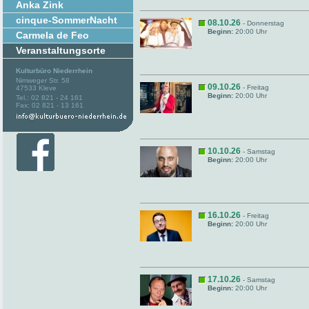
Anka Zink
cinque-SommerNacht
08.10.26
- Donnerstag
Beginn:
20:00 Uhr
Carmela de Feo
Veranstaltungsorte
Kulturbüro Niederrhein
Nimweger Str. 58
09.10.26
- Freitag
47533 Kleve
Beginn:
20:00 Uhr
Tel.: 02 821 - 24 161
Fax: 02 821 - 13 161
10.10.26
- Samstag
Beginn:
20:00 Uhr
16.10.26
- Freitag
Beginn:
20:00 Uhr
17.10.26
- Samstag
Beginn:
20:00 Uhr