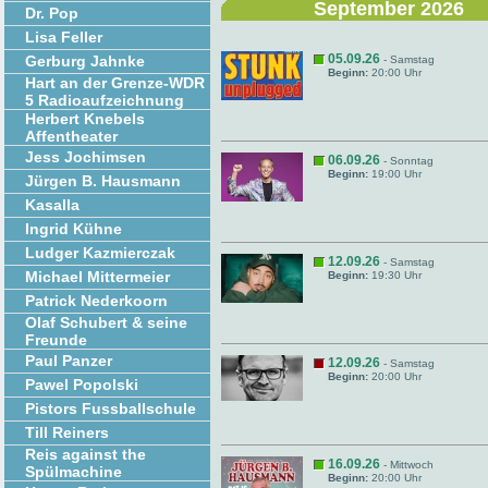
September 2026
Dr. Pop
Lisa Feller
05.09.26
Gerburg Jahnke
- Samstag
Beginn:
20:00 Uhr
Hart an der Grenze-WDR
5 Radioaufzeichnung
Herbert Knebels
Affentheater
Jess Jochimsen
06.09.26
- Sonntag
Beginn:
19:00 Uhr
Jürgen B. Hausmann
Kasalla
Ingrid Kühne
Ludger Kazmierczak
12.09.26
- Samstag
Michael Mittermeier
Beginn:
19:30 Uhr
Patrick Nederkoorn
Olaf Schubert & seine
Freunde
Paul Panzer
12.09.26
- Samstag
Beginn:
20:00 Uhr
Pawel Popolski
Pistors Fussballschule
Till Reiners
Reis against the
16.09.26
- Mittwoch
Spülmachine
Beginn:
20:00 Uhr