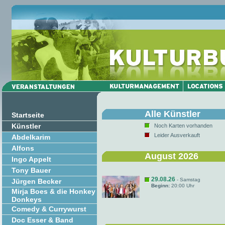
Alle Künstler
Startseite
Künstler
Noch Karten vorhanden
Leider Ausverkauft
Abdelkarim
Alfons
August 2026
Ingo Appelt
Tony Bauer
29.08.26
- Samstag
Jürgen Becker
Beginn:
20:00 Uhr
Mirja Boes & die Honkey
Donkeys
Comedy & Currywurst
Doc Esser & Band