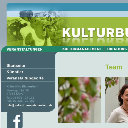
Startseite
Team
Künstler
Veranstaltungsorte
Kulturbüro Niederrhein
Nimweger Str. 58
47533 Kleve
Tel.: 02 821 - 24 161
Fax: 02 821 - 13 161