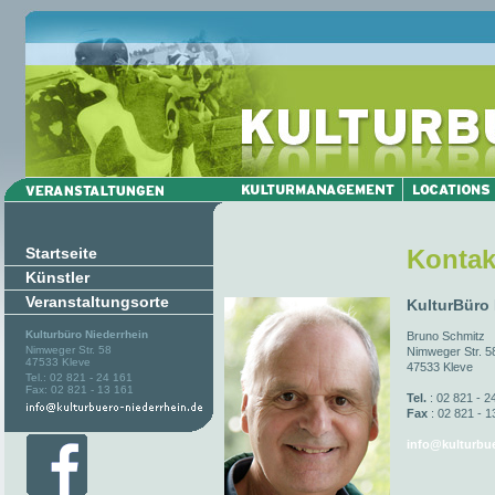
Startseite
Kontak
Künstler
Veranstaltungsorte
KulturBüro
Kulturbüro Niederrhein
Bruno Schmitz
Nimweger Str. 58
Nimweger Str. 5
47533 Kleve
47533 Kleve
Tel.: 02 821 - 24 161
Fax: 02 821 - 13 161
Tel.
: 02 821 - 2
Fax
: 02 821 - 1
info@kulturbue