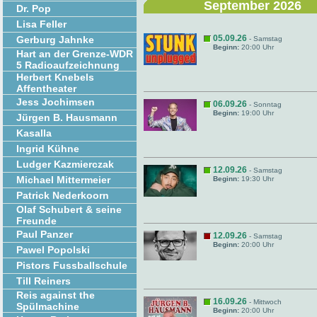
September 2026
Dr. Pop
Lisa Feller
05.09.26
Gerburg Jahnke
- Samstag
Beginn:
20:00 Uhr
Hart an der Grenze-WDR
5 Radioaufzeichnung
Herbert Knebels
Affentheater
Jess Jochimsen
06.09.26
- Sonntag
Beginn:
19:00 Uhr
Jürgen B. Hausmann
Kasalla
Ingrid Kühne
Ludger Kazmierczak
12.09.26
- Samstag
Michael Mittermeier
Beginn:
19:30 Uhr
Patrick Nederkoorn
Olaf Schubert & seine
Freunde
Paul Panzer
12.09.26
- Samstag
Beginn:
20:00 Uhr
Pawel Popolski
Pistors Fussballschule
Till Reiners
Reis against the
16.09.26
- Mittwoch
Spülmachine
Beginn:
20:00 Uhr