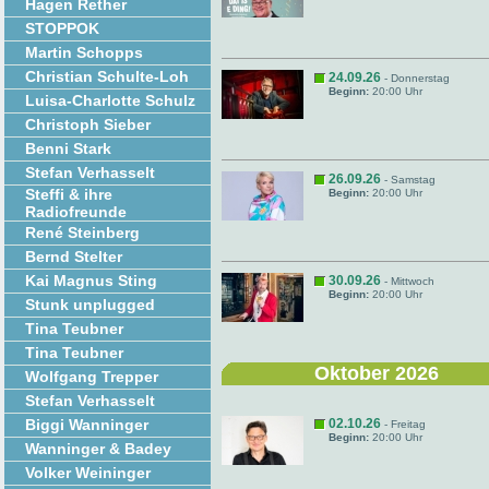
Hagen Rether
STOPPOK
Martin Schopps
Christian Schulte-Loh
24.09.26
- Donnerstag
Beginn:
20:00 Uhr
Luisa-Charlotte Schulz
Christoph Sieber
Benni Stark
Stefan Verhasselt
26.09.26
- Samstag
Steffi & ihre
Beginn:
20:00 Uhr
Radiofreunde
René Steinberg
Bernd Stelter
Kai Magnus Sting
30.09.26
- Mittwoch
Beginn:
20:00 Uhr
Stunk unplugged
Tina Teubner
Tina Teubner
Oktober 2026
Wolfgang Trepper
Stefan Verhasselt
Biggi Wanninger
02.10.26
- Freitag
Beginn:
20:00 Uhr
Wanninger & Badey
Volker Weininger