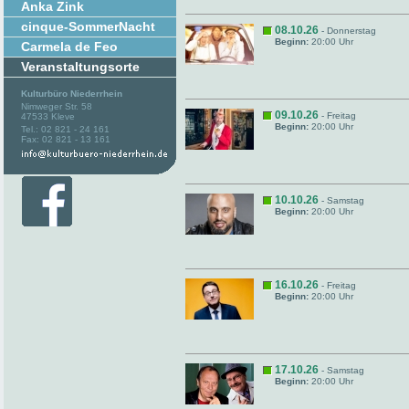
Anka Zink
cinque-SommerNacht
08.10.26
- Donnerstag
Beginn:
20:00 Uhr
Carmela de Feo
Veranstaltungsorte
Kulturbüro Niederrhein
Nimweger Str. 58
09.10.26
- Freitag
47533 Kleve
Beginn:
20:00 Uhr
Tel.: 02 821 - 24 161
Fax: 02 821 - 13 161
10.10.26
- Samstag
Beginn:
20:00 Uhr
16.10.26
- Freitag
Beginn:
20:00 Uhr
17.10.26
- Samstag
Beginn:
20:00 Uhr