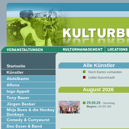
Alle Künstler
Startseite
Künstler
Noch Karten vorhanden
Leider Ausverkauft
Abdelkarim
Alfons
August 2026
Ingo Appelt
Tony Bauer
29.08.26
- Samstag
Jürgen Becker
Beginn:
20:00 Uhr
Mirja Boes & die Honkey
Donkeys
Comedy & Currywurst
Doc Esser & Band