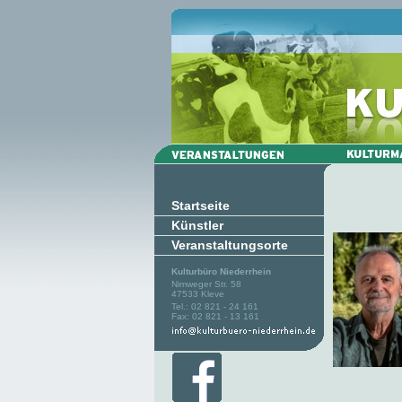
Startseite
Künstler
Veranstaltungsorte
Kulturbüro Niederrhein
Nimweger Str. 58
47533 Kleve
Tel.: 02 821 - 24 161
Fax: 02 821 - 13 161