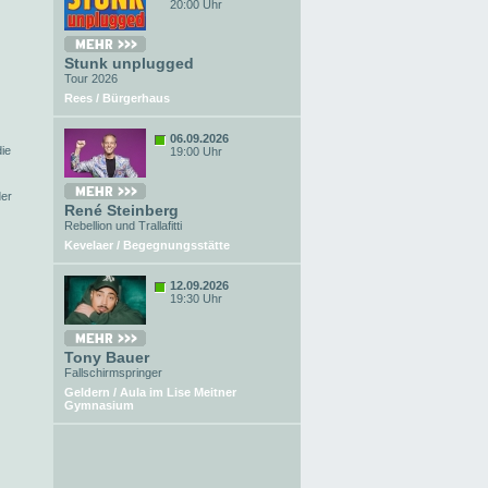
20:00 Uhr
Stunk unplugged
Tour 2026
Rees / Bürgerhaus
06.09.2026
ie
19:00 Uhr
der
René Steinberg
Rebellion und Trallafitti
Kevelaer / Begegnungsstätte
12.09.2026
19:30 Uhr
Tony Bauer
Fallschirmspringer
Geldern / Aula im Lise Meitner
Gymnasium