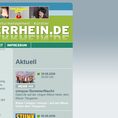
Aktuell
29.08.2026
20:00 Uhr
tung,
en.
bend.
cinque-SommerNacht
Open Air auf der cinque-Wiese hinter dem
Klever Tiergarten
 gut
Kleve / cinque / cinque - auf der Wiese
hinter dem Tiergarten
e,
05.09.2026