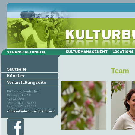
Startseite
Team
Künstler
Veranstaltungsorte
Kulturbüro Niederrhein
Nimweger Str. 58
47533 Kleve
Tel.: 02 821 - 24 161
Fax: 02 821 - 13 161