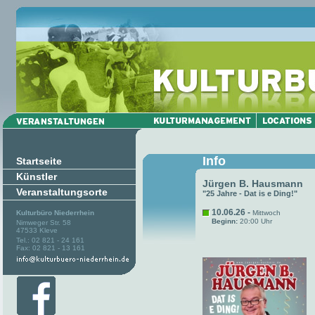
Info
Startseite
Künstler
Jürgen B. Hausmann
Veranstaltungsorte
"25 Jahre - Dat is e Ding!"
10.06.26 -
Kulturbüro Niederrhein
Mittwoch
Beginn:
20:00 Uhr
Nimweger Str. 58
47533 Kleve
Tel.: 02 821 - 24 161
Fax: 02 821 - 13 161