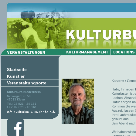
Startseite
Künstler
Kabarett / Comed
Veranstaltungsorte
Hallo, Ihr liebe
Kulturbüro Niederrhein
Kulturfasten ist
Nimweger Str. 58
Lachen, Abschalt
47533 Kleve
Dafür sorgen un
Tel.: 02 821 - 24 161
Kommen Sie weite
Fax: 02 821 - 13 161
Auszeit, lassen 
Ihre Lachmuskel
gelaunt aus
dem Abend nach
Wir haben wieder