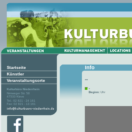
Info
Startseite
Künstler
Veranstaltungsorte
""
-
Kulturbüro Niederrhein
Beginn:
Uhr
Nimweger Str. 58
47533 Kleve
Tel.: 02 821 - 24 161
Fax: 02 821 - 13 161