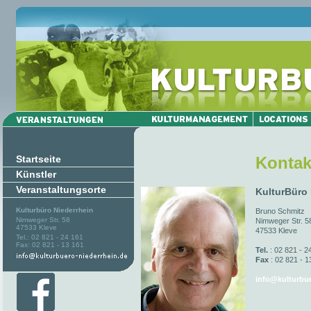
Startseite
Kontak
Künstler
Veranstaltungsorte
KulturBüro
Kulturbüro Niederrhein
Bruno Schmitz
Nimweger Str. 58
Nimweger Str. 5
47533 Kleve
47533 Kleve
Tel.: 02 821 - 24 161
Fax: 02 821 - 13 161
Tel.
: 02 821 - 2
Fax
: 02 821 - 1
info@kulturbue