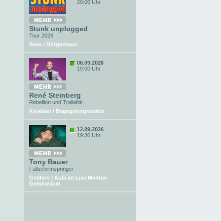
20:00 Uhr
Stunk unplugged
Tour 2026
Rees / Bürgerhaus
06.09.2026
19:00 Uhr
René Steinberg
Rebellion und Trallafitti
Kevelaer / Begegnungsstätte
12.09.2026
19:30 Uhr
Tony Bauer
Fallschirmspringer
Geldern / Aula im Lise Meitner
Gymnasium