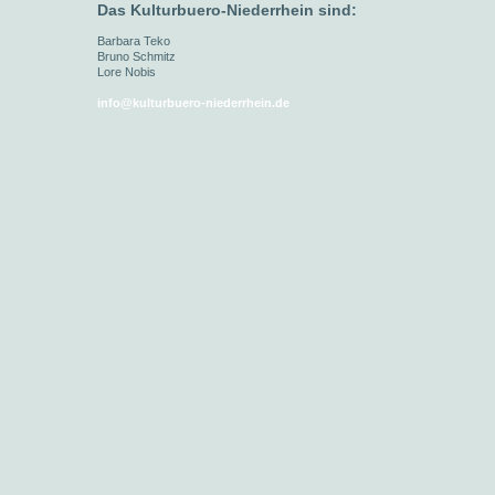
Das Kulturbuero-Niederrhein
sind:
Barbara Teko
Bruno Schmitz
Lore Nobis
info@kulturbuero-niederrhein.de