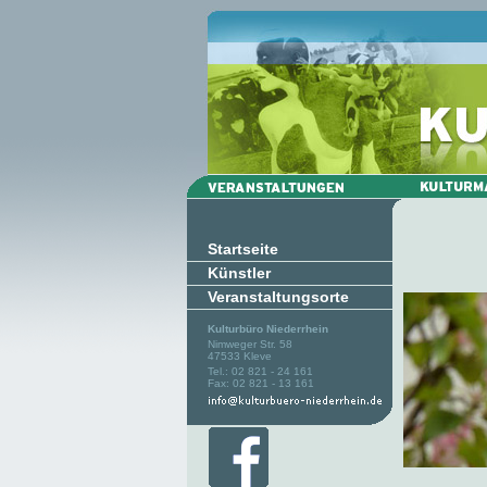
Startseite
Künstler
Veranstaltungsorte
Kulturbüro Niederrhein
Nimweger Str. 58
47533 Kleve
Tel.: 02 821 - 24 161
Fax: 02 821 - 13 161