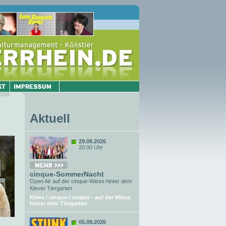
Aktuell
29.08.2026
20:00 Uhr
cinque-SommerNacht
Open Air auf der cinque-Wiese hinter dem
Klever Tiergarten
Kleve / cinque / cinque - auf der Wiese
hinter dem Tiergarten
05.09.2026