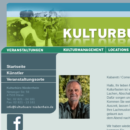
Startseite
Künstler
Kabarett / Comed
Veranstaltungsorte
Hallo, Ihr liebe
Kulturbüro Niederrhein
Kulturfasten ist
Nimweger Str. 58
Lachen, Abschalt
47533 Kleve
Dafür sorgen un
Tel.: 02 821 - 24 161
Kommen Sie weite
Fax: 02 821 - 13 161
Auszeit, lassen 
Ihre Lachmuskel
gelaunt aus
dem Abend nach
Wir haben wieder