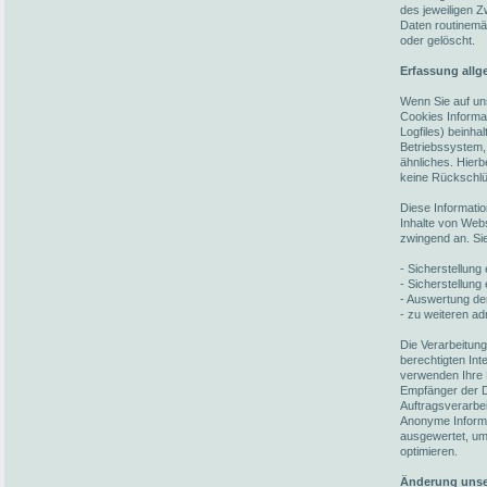
des jeweiligen 
Daten routinemä
oder gelöscht.
Erfassung allg
Wenn Sie auf un
Cookies Informat
Logfiles) beinh
Betriebssystem,
ähnliches. Hierb
keine Rückschlü
Diese Informati
Inhalte von Webs
zwingend an. Si
- Sicherstellun
- Sicherstellung
- Auswertung der
- zu weiteren ad
Die Verarbeitun
berechtigten In
verwenden Ihre 
Empfänger der Da
Auftragsverarbei
Anonyme Informat
ausgewertet, um 
optimieren.
Änderung unse