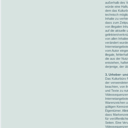
außerhalb des V
würde eine Haftun
dem das Kulturb
technisch möglic
Inhalte zu verhi
dass zum Zeitpun
von illegalen In
auf die aktuelle
gelinkten/verknü
von allen Inhalt
verändert wurden
Internetangebot
vom Autor einger
illegale, fehler
die aus der Nut
entstehen, hafte
derjenige, der üb
3. Urheber- un
Das Kulturbüro N
der verwendete
beachten, von i
und Texte zu nut
Videosequenzen 
Internetangebot
Warenzeichen un
gültigen Kennze
Eigentümer. Alle
dass Markenzeic
für veröffentlich
Seiten. Eine Ver
Videosequenzen 