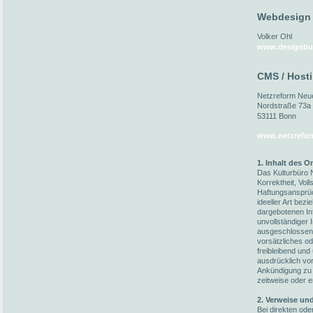
Webdesign
Volker Ohl
www.designbu
CMS / Host
Netzreform Ne
Nordstraße 73a
53111 Bonn
www.netzrefor
1. Inhalt des 
Das Kulturbüro N
Korrektheit, Voll
Haftungsansprüc
ideeller Art bez
dargebotenen In
unvollständiger 
ausgeschlossen,
vorsätzliches od
freibleibend und
ausdrücklich vo
Ankündigung zu 
zeitweise oder e
2. Verweise un
Bei direkten ode