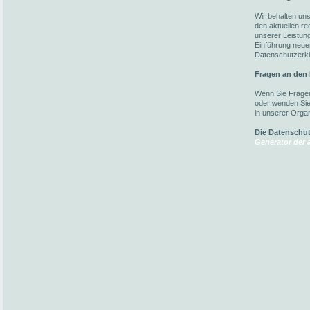
Wir behalten un
den aktuellen r
unserer Leistun
Einführung neuer
Datenschutzerkl
Fragen an den
Wenn Sie Fragen
oder wenden Sie 
in unserer Organ
Die Datenschu
Generator der a