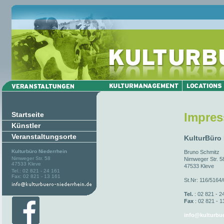
Startseite
Impre
Künstler
Veranstaltungsorte
KulturBüro
Kulturbüro Niederrhein
Bruno Schmitz
Nimweger Str. 58
Nimweger Str. 5
47533 Kleve
47533 Kleve
Tel.: 02 821 - 24 161
Fax: 02 821 - 13 161
St.Nr: 116/5164
Tel.
: 02 821 - 2
Fax
: 02 821 - 1
info@kulturbue