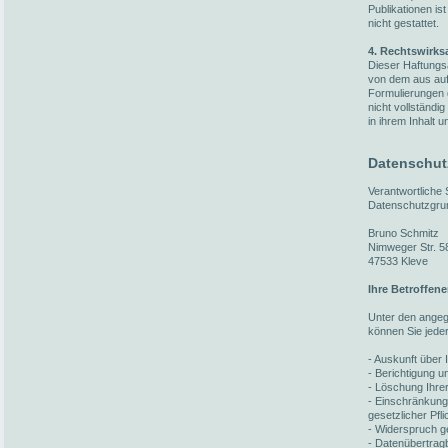
Publikationen i
nicht gestattet.
4. Rechtswirks
Dieser Haftungsa
von dem aus auf 
Formulierungen 
nicht vollständi
in ihrem Inhalt u
Datenschut
Verantwortliche
Datenschutzgru
Bruno Schmitz
Nimweger Str. 5
47533 Kleve
Ihre Betroffen
Unter den ange
können Sie jede
- Auskunft über 
- Berichtigung 
- Löschung Ihre
- Einschränkung
gesetzlicher Pfl
- Widerspruch ge
- Datenübertragb