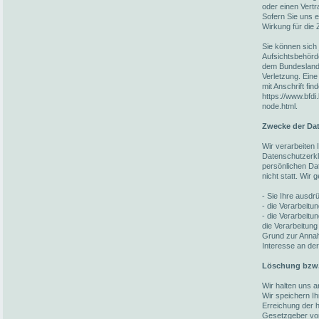
oder einen Vert
Sofern Sie uns ei
Wirkung für die 
Sie können sich 
Aufsichtsbehörd
dem Bundesland 
Verletzung. Eine
mit Anschrift fin
https://www.bfdi
node.html.
Zwecke der Dat
Wir verarbeiten
Datenschutzerkl
persönlichen Da
nicht statt. Wir
- Sie Ihre ausdrü
- die Verarbeitun
- die Verarbeitun
die Verarbeitung
Grund zur Annah
Interesse an der
Löschung bzw.
Wir halten uns 
Wir speichern I
Erreichung der h
Gesetzgeber vorg