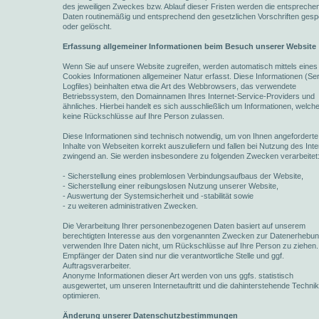
des jeweiligen Zweckes bzw. Ablauf dieser Fristen werden die entspreche
Daten routinemäßig und entsprechend den gesetzlichen Vorschriften gesp
oder gelöscht.
Erfassung allgemeiner Informationen beim Besuch unserer Website
Wenn Sie auf unsere Website zugreifen, werden automatisch mittels eines
Cookies Informationen allgemeiner Natur erfasst. Diese Informationen (Se
Logfiles) beinhalten etwa die Art des Webbrowsers, das verwendete
Betriebssystem, den Domainnamen Ihres Internet-Service-Providers und
ähnliches. Hierbei handelt es sich ausschließlich um Informationen, welch
keine Rückschlüsse auf Ihre Person zulassen.
Diese Informationen sind technisch notwendig, um von Ihnen angeforderte
Inhalte von Webseiten korrekt auszuliefern und fallen bei Nutzung des Inte
zwingend an. Sie werden insbesondere zu folgenden Zwecken verarbeitet
- Sicherstellung eines problemlosen Verbindungsaufbaus der Website,
- Sicherstellung einer reibungslosen Nutzung unserer Website,
- Auswertung der Systemsicherheit und -stabilität sowie
- zu weiteren administrativen Zwecken.
Die Verarbeitung Ihrer personenbezogenen Daten basiert auf unserem
berechtigten Interesse aus den vorgenannten Zwecken zur Datenerhebun
verwenden Ihre Daten nicht, um Rückschlüsse auf Ihre Person zu ziehen.
Empfänger der Daten sind nur die verantwortliche Stelle und ggf.
Auftragsverarbeiter.
Anonyme Informationen dieser Art werden von uns ggfs. statistisch
ausgewertet, um unseren Internetauftritt und die dahinterstehende Techni
optimieren.
Änderung unserer Datenschutzbestimmungen