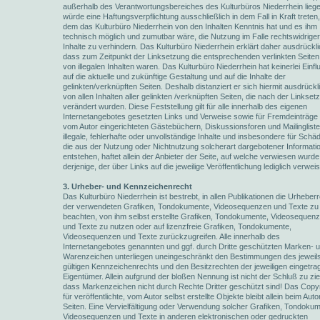
außerhalb des Verantwortungsbereiches des Kulturbüros Niederrhein liege
würde eine Haftungsverpflichtung ausschließlich in dem Fall in Kraft treten,
dem das Kulturbüro Niederrhein von den Inhalten Kenntnis hat und es ihm
technisch möglich und zumutbar wäre, die Nutzung im Falle rechtswidriger
Inhalte zu verhindern. Das Kulturbüro Niederrhein erklärt daher ausdrückli
dass zum Zeitpunkt der Linksetzung die entsprechenden verlinkten Seiten 
von illegalen Inhalten waren. Das Kulturbüro Niederrhein hat keinerlei Einfl
auf die aktuelle und zukünftige Gestaltung und auf die Inhalte der
gelinkten/verknüpften Seiten. Deshalb distanziert er sich hiermit ausdrückl
von allen Inhalten aller gelinkten /verknüpften Seiten, die nach der Linkset
verändert wurden. Diese Feststellung gilt für alle innerhalb des eigenen
Internetangebotes gesetzten Links und Verweise sowie für Fremdeinträge 
vom Autor eingerichteten Gästebüchern, Diskussionsforen und Mailingliste
illegale, fehlerhafte oder unvollständige Inhalte und insbesondere für Schä
die aus der Nutzung oder Nichtnutzung solcherart dargebotener Informati
entstehen, haftet allein der Anbieter der Seite, auf welche verwiesen wurde,
derjenige, der über Links auf die jeweilige Veröffentlichung lediglich verweis
3. Urheber- und Kennzeichenrecht
Das Kulturbüro Niederrhein ist bestrebt, in allen Publikationen die Urheber
der verwendeten Grafiken, Tondokumente, Videosequenzen und Texte zu
beachten, von ihm selbst erstellte Grafiken, Tondokumente, Videosequen
und Texte zu nutzen oder auf lizenzfreie Grafiken, Tondokumente,
Videosequenzen und Texte zurückzugreifen. Alle innerhalb des
Internetangebotes genannten und ggf. durch Dritte geschützten Marken- 
Warenzeichen unterliegen uneingeschränkt den Bestimmungen des jeweil
gültigen Kennzeichenrechts und den Besitzrechten der jeweiligen eingetr
Eigentümer. Allein aufgrund der bloßen Nennung ist nicht der Schluß zu zi
dass Markenzeichen nicht durch Rechte Dritter geschützt sind! Das Copyr
für veröffentlichte, vom Autor selbst erstellte Objekte bleibt allein beim Auto
Seiten. Eine Vervielfältigung oder Verwendung solcher Grafiken, Tondokum
Videosequenzen und Texte in anderen elektronischen oder gedruckten