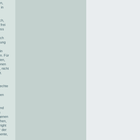
n,
 in
ch,
frei
uss
ich
zung
in
n. Für
den,
onen
 nicht
t.
rechte
zen
und
s
agenen
ehen,
ight
r der
ente,