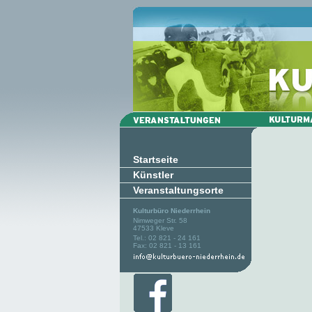
Startseite
Künstler
Veranstaltungsorte
Kulturbüro Niederrhein
Nimweger Str. 58
47533 Kleve
Tel.: 02 821 - 24 161
Fax: 02 821 - 13 161