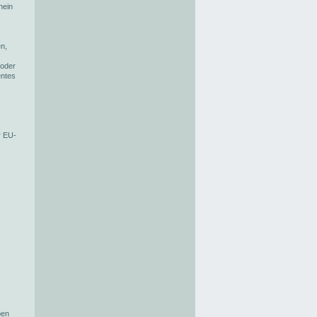
hein
en,
 oder
entes
r EU-
ben