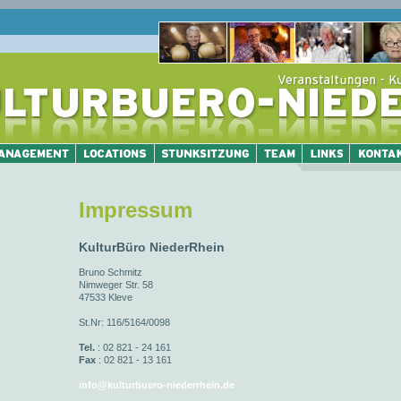
Impressum
KulturBüro NiederRhein
Bruno Schmitz
Nimweger Str. 58
47533 Kleve
St.Nr: 116/5164/0098
Tel.
: 02 821 - 24 161
Fax
: 02 821 - 13 161
info@kulturbuero-niederrhein.de