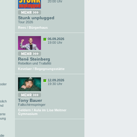
20:00 Uhr
Stunk unplugged
Tour 2026
Rees / Bürgerhaus
06.09.2026
19:00 Uhr
René Steinberg
Rebellion und Trallafitti
Kevelaer / Begegnungsstätte
12.09.2026
19:30 Uhr
 oder
Tony Bauer
slich
Fallschirmspringer
ind
Geldern / Aula im Lise Meitner
Gymnasium
erte
hung
die