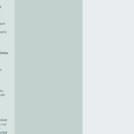
t
nach
eich)
Dritte
t
st,
kein
keit.
s zur
m
tfall