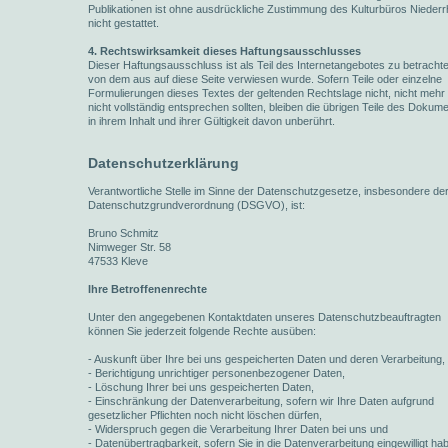
Publikationen ist ohne ausdrückliche Zustimmung des Kulturbüros Niederr
nicht gestattet.
4. Rechtswirksamkeit dieses Haftungsausschlusses
Dieser Haftungsausschluss ist als Teil des Internetangebotes zu betracht
von dem aus auf diese Seite verwiesen wurde. Sofern Teile oder einzelne
Formulierungen dieses Textes der geltenden Rechtslage nicht, nicht mehr
nicht vollständig entsprechen sollten, bleiben die übrigen Teile des Dokum
in ihrem Inhalt und ihrer Gültigkeit davon unberührt.
Datenschutzerklärung
Verantwortliche Stelle im Sinne der Datenschutzgesetze, insbesondere de
Datenschutzgrundverordnung (DSGVO), ist:
Bruno Schmitz
Nimweger Str. 58
47533 Kleve
Ihre Betroffenenrechte
Unter den angegebenen Kontaktdaten unseres Datenschutzbeauftragten
können Sie jederzeit folgende Rechte ausüben:
- Auskunft über Ihre bei uns gespeicherten Daten und deren Verarbeitung,
- Berichtigung unrichtiger personenbezogener Daten,
- Löschung Ihrer bei uns gespeicherten Daten,
- Einschränkung der Datenverarbeitung, sofern wir Ihre Daten aufgrund
gesetzlicher Pflichten noch nicht löschen dürfen,
- Widerspruch gegen die Verarbeitung Ihrer Daten bei uns und
- Datenübertragbarkeit, sofern Sie in die Datenverarbeitung eingewilligt ha