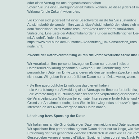
oder einen Vertrag mit uns abgeschlossen haben.
Sofern Sie uns eine Einwilligung erteilt haben, können Sie diese jederzeit mi
Wirkung für die Zukunft widerrufen.
Sie können sich jederzeit mit einer Beschwerde an die für Sie zuständige
Aufsichtsbehörde wenden. Ihre zuständige Aufsichtsbehörde richtet sich 
dem Bundesland Ihres Wohnsitzes, Ihrer Arbeit oder der mutmaßlichen
Verletzung. Eine Liste der Aufsichtsbehörden (für den nichtöffentlichen Ber
mit Anschrift finden Sie unter:
https://www.bfdi.bund.de/DE/Infothek/Anschriften_Links/anschriften_links-
node.html.
Zwecke der Datenverarbeitung durch die verantwortliche Stelle und 
Wir verarbeiten Ihre personenbezogenen Daten nur zu den in dieser
Datenschutzerklärung genannten Zwecken. Eine Übermittlung Ihrer
persönlichen Daten an Dritte zu anderen als den genannten Zwecken finde
nicht statt. Wir geben Ihre persönlichen Daten nur an Dritte weiter, wenn:
- Sie Ihre ausdrückliche Einwilligung dazu erteilt haben,
- die Verarbeitung zur Abwicklung eines Vertrags mit Ihnen erforderlich ist,
- die Verarbeitung zur Erfüllung einer rechtlichen Verpflichtung erforderlich i
die Verarbeitung zur Wahrung berechtigter Interessen erforderlich ist und 
Grund zur Annahme besteht, dass Sie ein überwiegendes schutzwürdiges
Interesse an der Nichtweitergabe Ihrer Daten haben.
Löschung bzw. Sperrung der Daten
Wir halten uns an die Grundsätze der Datenvermeidung und Datensparsam
Wir speichern Ihre personenbezogenen Daten daher nur so lange, wie die
Erreichung der hier genannten Zwecke erforderlich ist oder wie es die vo
Gesetzgeber vorgesehenen vielfältigen Speicherfristen vorsehen. Nach For