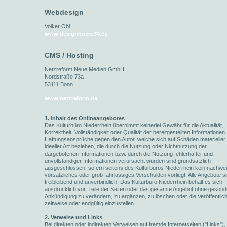
Webdesign
Volker Ohl
www.designbuero34.de
CMS / Hosting
Netzreform Neue Medien GmbH
Nordstraße 73a
53111 Bonn
www.netzreform.de
1. Inhalt des Onlineangebotes
Das Kulturbüro Niederrhein übernimmt keinerlei Gewähr für die Aktualität,
Korrektheit, Vollständigkeit oder Qualität der bereitgestellten Informationen.
Haftungsansprüche gegen den Autor, welche sich auf Schäden materieller
ideeller Art beziehen, die durch die Nutzung oder Nichtnutzung der
dargebotenen Informationen bzw. durch die Nutzung fehlerhafter und
unvollständiger Informationen verursacht wurden sind grundsätzlich
ausgeschlossen, sofern seitens des Kulturbüros Niederrhein kein nachwei
vorsätzliches oder grob fahrlässiges Verschulden vorliegt. Alle Angebote s
freibleibend und unverbindlich. Das Kulturbüro Niederrhein behält es sich
ausdrücklich vor, Teile der Seiten oder das gesamte Angebot ohne gesond
Ankündigung zu verändern, zu ergänzen, zu löschen oder die Veröffentlic
zeitweise oder endgültig einzustellen.
2. Verweise und Links
Bei direkten oder indirekten Verweisen auf fremde Internetseiten ("Links"), 