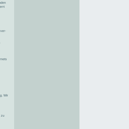
nden
errt
rver-
e
rnets
:
g. Wir
k zu