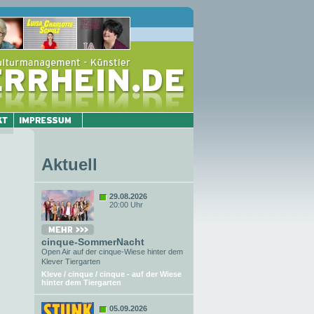
Aktuell
29.08.2026
20:00 Uhr
cinque-SommerNacht
Open Air auf der cinque-Wiese hinter dem
Klever Tiergarten
Kleve / cinque / cinque - auf der Wiese
hinter dem Tiergarten
05.09.2026