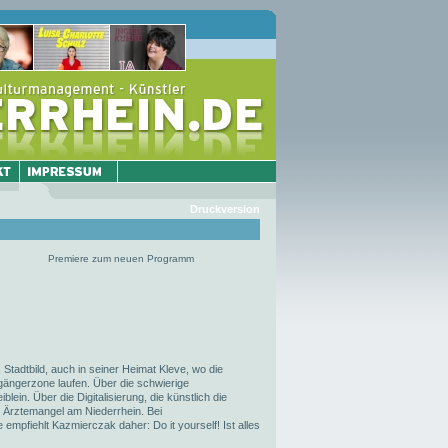
Druckversion
Premiere zum neuen Programm
tadtbild, auch in seiner Heimat Kleve, wo die
ßgängerzone laufen. Über die schwierige
in. Über die Digitalisierung, die künstlich die
en Ärztemangel am Niederrhein. Bei
mpfiehlt Kazmierczak daher: Do it yourself! Ist alles