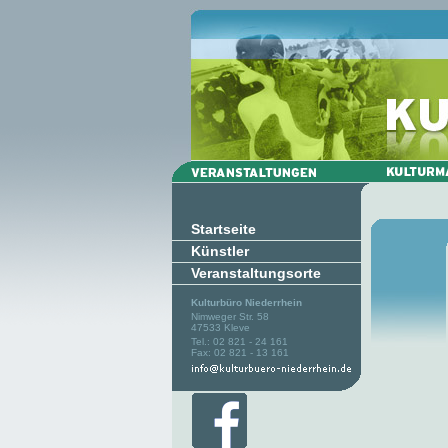
Startseite
Künstler
Veranstaltungsorte
Kulturbüro Niederrhein
Nimweger Str. 58
47533 Kleve
Tel.: 02 821 - 24 161
Fax: 02 821 - 13 161