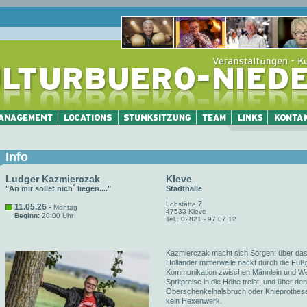
Info
Ludger Kazmierczak
Kleve
"An mir sollet nich´ liegen...."
Stadthalle
Lohstätte 7
11.05.26 -
Montag
47533 Kleve
Beginn:
20:00 Uhr
Tel.: 02821 - 97 07 12
Kazmierczak macht sich Sorgen: über das S
Holländer mittlerweile nackt durch die Fu
Kommunikation zwischen Männlein und Weible
Spritpreise in die Höhe treibt, und über d
Oberschenkelhalsbruch oder Knieprothese e
kein Hexenwerk.