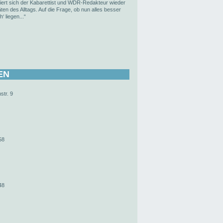
iert sich der Kabarettist und WDR-Redakteur wieder
ten des Alltags. Auf die Frage, ob nun alles besser
‘ liegen...“
EN
str. 9
58
48