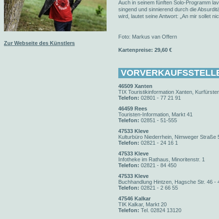
Auch in seinem fünften Solo-Programm lav
singend und sinnierend durch die Absurditä
wird, lautet seine Antwort: „An mir sollet nich
Foto: Markus van Offern
Zur Webseite des Künstlers
Kartenpreise: 29,60 €
VORVERKAUFSSTELL
46509 Xanten
TIX Touristikinformation Xanten, Kurfürsten
Telefon:
02801 - 77 21 91
46459 Rees
Touristen-Information, Markt 41
Telefon:
02851 - 51-555
47533 Kleve
Kulturbüro Niederrhein, Nimweger Straße 
Telefon:
02821 - 24 16 1
47533 Kleve
Infotheke im Rathaus, Minoritenstr. 1
Telefon:
02821 - 84 450
47533 Kleve
Buchhandlung Hintzen, Hagsche Str. 46 - 
Telefon:
02821 - 2 66 55
47546 Kalkar
TIK Kalkar, Markt 20
Telefon:
Tel. 02824 13120