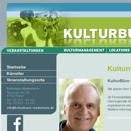
Startseite
Kultu
Künstler
Veranstaltungsorte
KulturBüro
Kulturbüro Niederrhein
Wir planen Ihre 
Nimweger Str. 58
47533 Kleve
ob Firmenjubiläe
Tel.: 02 821 - 24 161
überregionale Ve
Fax: 02 821 - 13 161
organisieren ein
Weitere Informat
info@kulturbuer