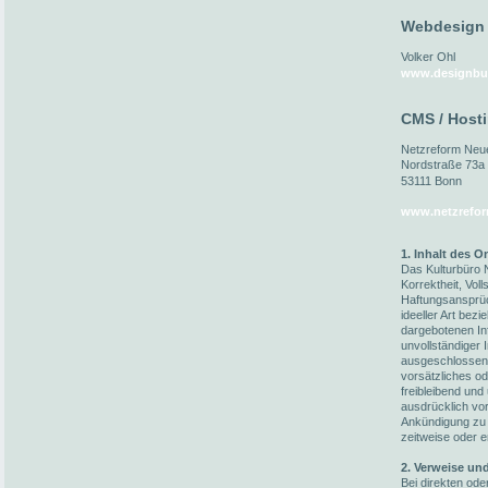
Webdesign
Volker Ohl
www.designbu
CMS / Host
Netzreform Ne
Nordstraße 73a
53111 Bonn
www.netzrefor
1. Inhalt des 
Das Kulturbüro N
Korrektheit, Voll
Haftungsansprüc
ideeller Art bez
dargebotenen In
unvollständiger 
ausgeschlossen,
vorsätzliches od
freibleibend und
ausdrücklich vo
Ankündigung zu 
zeitweise oder e
2. Verweise un
Bei direkten ode