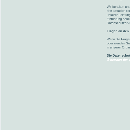
Wir behalten un
den aktuellen r
unserer Leistun
Einführung neuer
Datenschutzerkl
Fragen an den
Wenn Sie Fragen
oder wenden Sie 
in unserer Organ
Die Datenschu
Generator der a