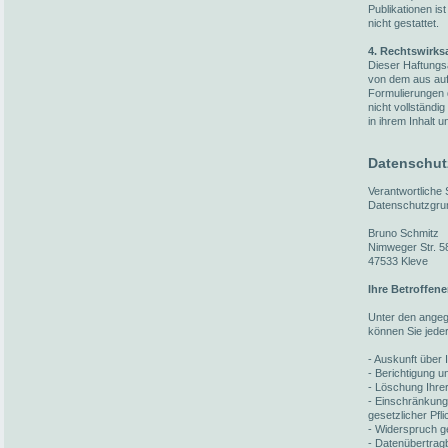
Publikationen i
nicht gestattet.
4. Rechtswirks
Dieser Haftungsa
von dem aus auf 
Formulierungen 
nicht vollständi
in ihrem Inhalt u
Datenschut
Verantwortliche
Datenschutzgru
Bruno Schmitz
Nimweger Str. 5
47533 Kleve
Ihre Betroffen
Unter den ange
können Sie jede
- Auskunft über 
- Berichtigung 
- Löschung Ihre
- Einschränkung
gesetzlicher Pfl
- Widerspruch ge
- Datenübertragb