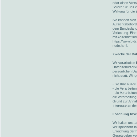
oder einen Vert
Sofern Sie uns ei
Wirkung für die 
Sie können sich 
Aufsichtsbehörd
dem Bundesland 
Verletzung. Eine
mit Anschrift fin
https://www.bfdi
node.html.
Zwecke der Dat
Wir verarbeiten
Datenschutzerkl
persönlichen Da
nicht statt. Wir
- Sie Ihre ausdrü
- die Verarbeitun
- die Verarbeitun
die Verarbeitung
Grund zur Annah
Interesse an der
Löschung bzw.
Wir halten uns 
Wir speichern I
Erreichung der h
Gesetzgeber vorg