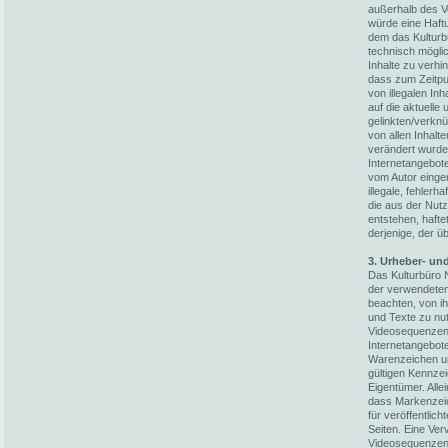
außerhalb des V
würde eine Haftun
dem das Kulturb
technisch möglic
Inhalte zu verhi
dass zum Zeitpun
von illegalen In
auf die aktuelle
gelinkten/verknü
von allen Inhalt
verändert wurden
Internetangebot
vom Autor einger
illegale, fehler
die aus der Nut
entstehen, hafte
derjenige, der üb
3. Urheber- un
Das Kulturbüro N
der verwendete
beachten, von i
und Texte zu nut
Videosequenzen 
Internetangebot
Warenzeichen un
gültigen Kennze
Eigentümer. Alle
dass Markenzeic
für veröffentlich
Seiten. Eine Ver
Videosequenzen 