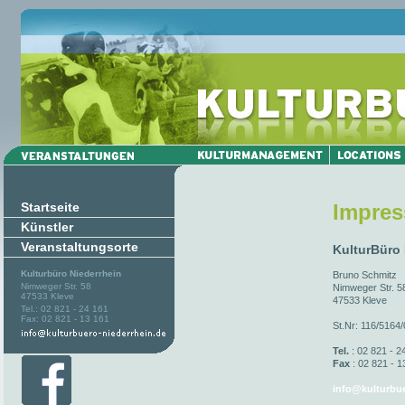
Startseite
Impre
Künstler
Veranstaltungsorte
KulturBüro
Kulturbüro Niederrhein
Bruno Schmitz
Nimweger Str. 58
Nimweger Str. 5
47533 Kleve
47533 Kleve
Tel.: 02 821 - 24 161
Fax: 02 821 - 13 161
St.Nr: 116/5164
Tel.
: 02 821 - 2
Fax
: 02 821 - 1
info@kulturbue