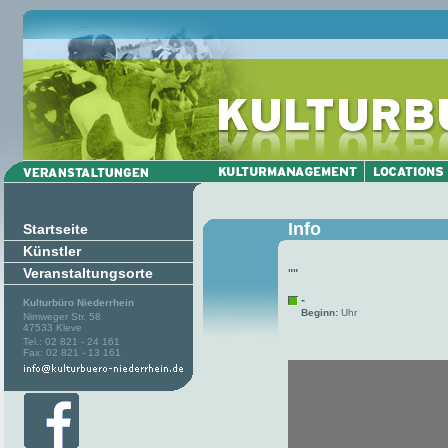
Info
Startseite
Künstler
Veranstaltungsorte
""
-
Kulturbüro Niederrhein
Beginn:
Uhr
Nimweger Str. 58
47533 Kleve
Tel.: 02 821 - 24 161
Fax: 02 821 - 13 161