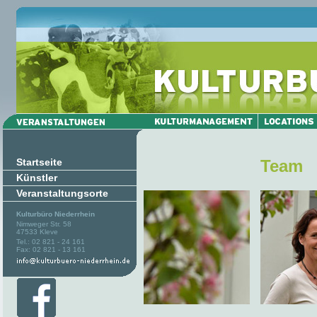
Startseite
Team
Künstler
Veranstaltungsorte
Kulturbüro Niederrhein
Nimweger Str. 58
47533 Kleve
Tel.: 02 821 - 24 161
Fax: 02 821 - 13 161