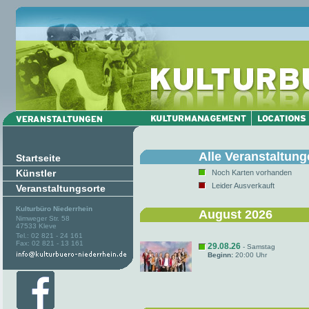
Alle Veranstaltun
Startseite
Künstler
Noch Karten vorhanden
Leider Ausverkauft
Veranstaltungsorte
Kulturbüro Niederrhein
August 2026
Nimweger Str. 58
47533 Kleve
Tel.: 02 821 - 24 161
Fax: 02 821 - 13 161
29.08.26
- Samstag
Beginn:
20:00 Uhr