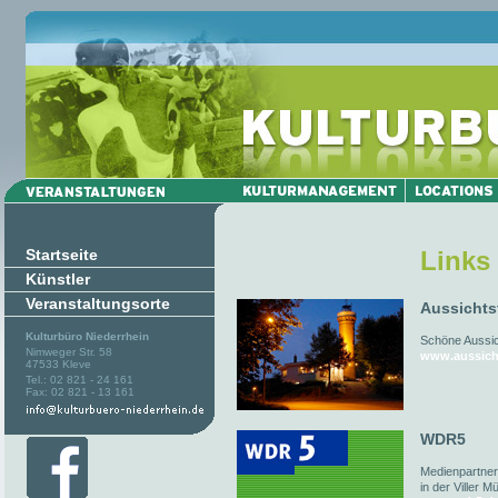
Startseite
Links
Künstler
Veranstaltungsorte
Aussichts
Kulturbüro Niederrhein
Schöne Aussich
Nimweger Str. 58
www.aussich
47533 Kleve
Tel.: 02 821 - 24 161
Fax: 02 821 - 13 161
WDR5
Medienpartner
in der Viller M