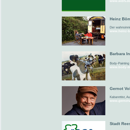
www.wdr5.d
Heinz Böm
Der wahnsinni
www.heinz-b
Barbara I
Body-Painting
www.body-me
Gernot Vol
Kabarettist, A
www.gernotv
Stadt Ree