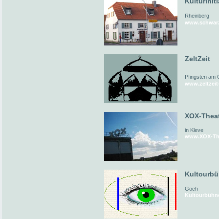
Kulturinit
Rheinberg
www.schwarz
ZeltZeit
Pfingsten am 
www.zeltzeit
XOX-Thea
in Kleve
www.XOX-The
Kultourb
Goch
Kultourbühn