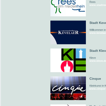
Rees
www.stadtre
Stadt Kev
Willkommen in
www.kevelae
Stadt Kle
Kleve
www.kleve.d
Cinque
Kleinkunst in 
www.cinque-