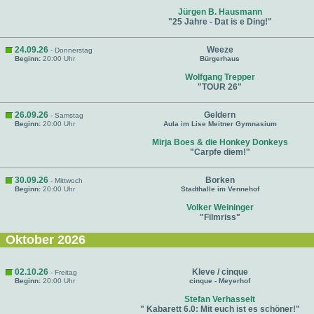
Jürgen B. Hausmann
"25 Jahre - Dat is e Ding!"
24.09.26
Weeze
- Donnerstag
Beginn:
20:00 Uhr
Bürgerhaus
Wolfgang Trepper
"TOUR 26"
26.09.26
Geldern
- Samstag
Beginn:
20:00 Uhr
Aula im Lise Meitner Gymnasium
Mirja Boes & die Honkey Donkeys
"Carpfe diem!"
30.09.26
Borken
- Mittwoch
Beginn:
20:00 Uhr
Stadthalle im Vennehof
Volker Weininger
"Filmriss"
Oktober 2026
02.10.26
Kleve / cinque
- Freitag
Beginn:
20:00 Uhr
cinque - Meyerhof
Stefan Verhasselt
" Kabarett 6.0: Mit euch ist es schöner!"