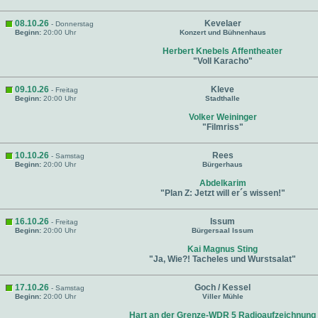
08.10.26
Kevelaer
- Donnerstag
Beginn:
20:00 Uhr
Konzert und Bühnenhaus
Herbert Knebels Affentheater
"Voll Karacho"
09.10.26
Kleve
- Freitag
Beginn:
20:00 Uhr
Stadthalle
Volker Weininger
"Filmriss"
10.10.26
Rees
- Samstag
Beginn:
20:00 Uhr
Bürgerhaus
Abdelkarim
"Plan Z: Jetzt will er´s wissen!"
16.10.26
Issum
- Freitag
Beginn:
20:00 Uhr
Bürgersaal Issum
Kai Magnus Sting
"Ja, Wie?! Tacheles und Wurstsalat"
17.10.26
Goch / Kessel
- Samstag
Beginn:
20:00 Uhr
Viller Mühle
Hart an der Grenze-WDR 5 Radioaufzeichnung