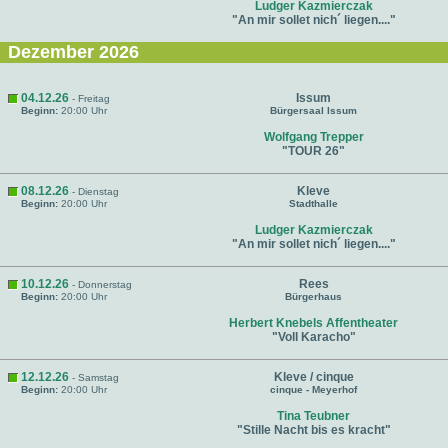
Ludger Kazmierczak
"An mir sollet nich´ liegen...."
Dezember 2026
04.12.26
Issum
- Freitag
Beginn:
20:00 Uhr
Bürgersaal Issum
Wolfgang Trepper
"TOUR 26"
08.12.26
Kleve
- Dienstag
Beginn:
20:00 Uhr
Stadthalle
Ludger Kazmierczak
"An mir sollet nich´ liegen...."
10.12.26
Rees
- Donnerstag
Beginn:
20:00 Uhr
Bürgerhaus
Herbert Knebels Affentheater
"Voll Karacho"
12.12.26
Kleve / cinque
- Samstag
Beginn:
20:00 Uhr
cinque - Meyerhof
Tina Teubner
"Stille Nacht bis es kracht"