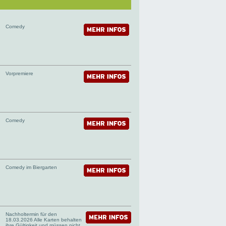
Comedy
Vorpremiere
Comedy
Comedy im Biergarten
Nachholtermin für den
18.03.2026 Alle Karten behalten
ihre Gültigkeit und müssen nicht