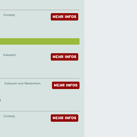
Comedy
Kabarett
Kabarett vom Niederrhein
n
Comedy