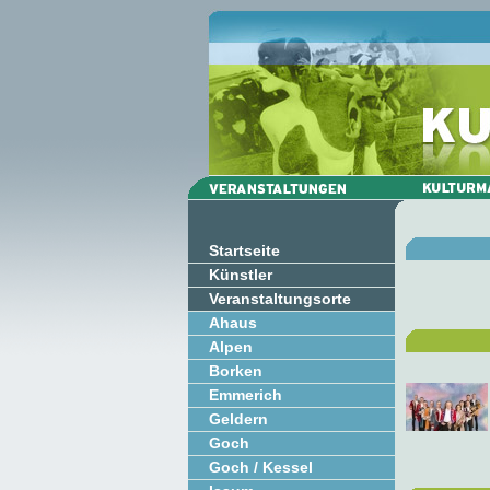
Startseite
Künstler
Veranstaltungsorte
Ahaus
Alpen
Borken
Emmerich
Geldern
Goch
Goch / Kessel