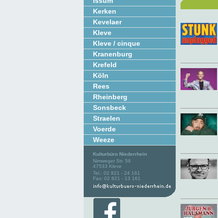
Issum
Kerken
Kevelaer
Kleve
Kleve / cinque
Kranenburg
Krefeld
Köln
Rees
Rheinberg
Sonsbeck
Straelen
Voerde
Weeze
Kulturbüro Niederrhein
Nimweger Str. 58
47533 Kleve
Tel.: 02 821 - 24 161
Fax: 02 821 - 13 161