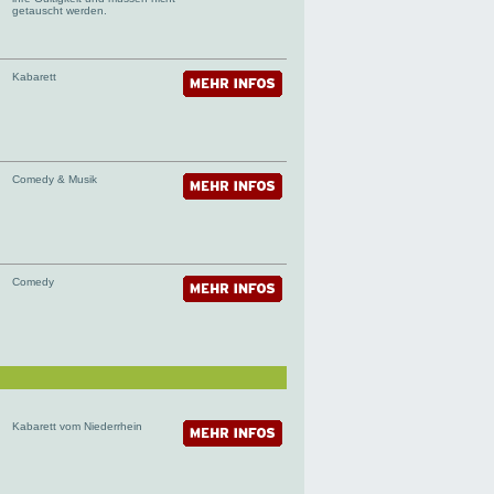
getauscht werden.
Kabarett
Comedy & Musik
Comedy
Kabarett vom Niederrhein