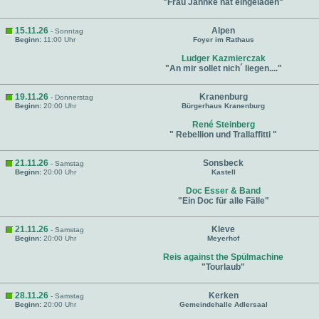
"Frau Jahnke hat eingeladen"
15.11.26
Alpen
- Sonntag
Beginn:
11:00 Uhr
Foyer im Rathaus
Ludger Kazmierczak
"An mir sollet nich´ liegen...."
19.11.26
Kranenburg
- Donnerstag
Beginn:
20:00 Uhr
Bürgerhaus Kranenburg
René Steinberg
" Rebellion und Trallaffitti "
21.11.26
Sonsbeck
- Samstag
Beginn:
20:00 Uhr
Kastell
Doc Esser & Band
"Ein Doc für alle Fälle"
21.11.26
Kleve
- Samstag
Beginn:
20:00 Uhr
Meyerhof
Reis against the Spülmachine
"Tourlaub"
28.11.26
Kerken
- Samstag
Beginn:
20:00 Uhr
Gemeindehalle Adlersaal