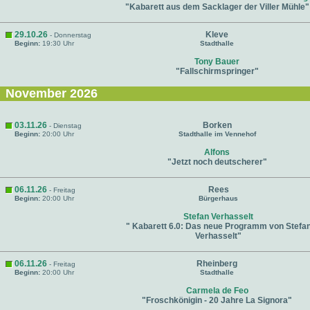
"Kabarett aus dem Sacklager der Viller Mühle"
29.10.26
Kleve
- Donnerstag
Beginn:
19:30 Uhr
Stadthalle
Tony Bauer
"Fallschirmspringer"
November 2026
03.11.26
Borken
- Dienstag
Beginn:
20:00 Uhr
Stadthalle im Vennehof
Alfons
"Jetzt noch deutscherer"
06.11.26
Rees
- Freitag
Beginn:
20:00 Uhr
Bürgerhaus
Stefan Verhasselt
" Kabarett 6.0: Das neue Programm von Stefa
Verhasselt"
06.11.26
Rheinberg
- Freitag
Beginn:
20:00 Uhr
Stadthalle
Carmela de Feo
"Froschkönigin - 20 Jahre La Signora"