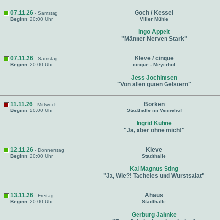
07.11.26
Goch / Kessel
- Samstag
Beginn:
20:00 Uhr
Viller Mühle
Ingo Appelt
"Männer Nerven Stark"
07.11.26
Kleve / cinque
- Samstag
Beginn:
20:00 Uhr
cinque - Meyerhof
Jess Jochimsen
"Von allen guten Geistern"
11.11.26
Borken
- Mittwoch
Beginn:
20:00 Uhr
Stadthalle im Vennehof
Ingrid Kühne
"Ja, aber ohne mich!"
12.11.26
Kleve
- Donnerstag
Beginn:
20:00 Uhr
Stadthalle
Kai Magnus Sting
"Ja, Wie?! Tacheles und Wurstsalat"
13.11.26
Ahaus
- Freitag
Beginn:
20:00 Uhr
Stadthalle
Gerburg Jahnke