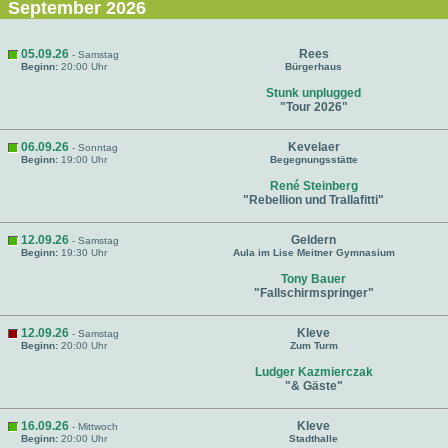
September 2026
05.09.26
Rees
- Samstag
Beginn:
20:00 Uhr
Bürgerhaus
Stunk unplugged
"Tour 2026"
06.09.26
Kevelaer
- Sonntag
Beginn:
19:00 Uhr
Begegnungsstätte
René Steinberg
"Rebellion und Trallafitti"
12.09.26
Geldern
- Samstag
Beginn:
19:30 Uhr
Aula im Lise Meitner Gymnasium
Tony Bauer
"Fallschirmspringer"
12.09.26
Kleve
- Samstag
Beginn:
20:00 Uhr
Zum Turm
Ludger Kazmierczak
"& Gäste"
16.09.26
Kleve
- Mittwoch
Beginn:
20:00 Uhr
Stadthalle