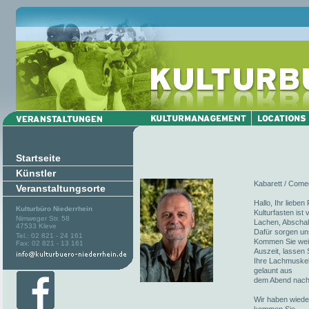
Startseite
Künstler
Kabarett / Comed
Veranstaltungsorte
Hallo, Ihr liebe
Kulturbüro Niederrhein
Kulturfasten ist
Nimweger Str. 58
Lachen, Abschalt
47533 Kleve
Dafür sorgen un
Tel.: 02 821 - 24 161
Kommen Sie weite
Fax: 02 821 - 13 161
Auszeit, lassen 
Ihre Lachmuskel
gelaunt aus
dem Abend nach
Wir haben wieder