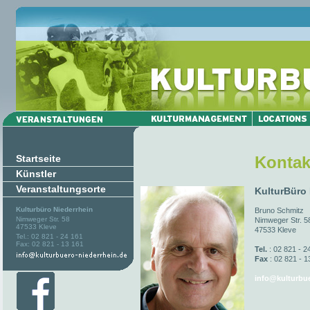
Startseite
Kontak
Künstler
Veranstaltungsorte
KulturBüro
Kulturbüro Niederrhein
Bruno Schmitz
Nimweger Str. 58
Nimweger Str. 5
47533 Kleve
47533 Kleve
Tel.: 02 821 - 24 161
Fax: 02 821 - 13 161
Tel.
: 02 821 - 2
Fax
: 02 821 - 1
info@kulturbue