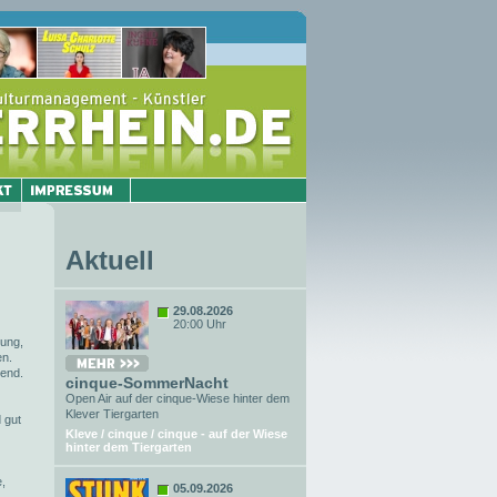
Aktuell
29.08.2026
20:00 Uhr
tung,
en.
bend.
cinque-SommerNacht
Open Air auf der cinque-Wiese hinter dem
Klever Tiergarten
 gut
Kleve / cinque / cinque - auf der Wiese
hinter dem Tiergarten
e,
05.09.2026