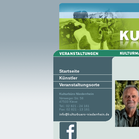
Startseite
Künstler
Veranstaltungsorte
Kulturbüro Niederrhein
Nimweger Str. 58
47533 Kleve
Tel.: 02 821 - 24 161
Fax: 02 821 - 13 161