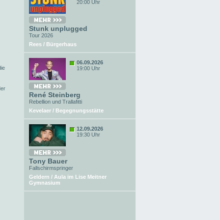
20:00 Uhr
Stunk unplugged
Tour 2026
Rees / Bürgerhaus
06.09.2026
ie
19:00 Uhr
der
René Steinberg
Rebellion und Trallafitti
Kevelaer / Begegnungsstätte
12.09.2026
19:30 Uhr
Tony Bauer
Fallschirmspringer
Geldern / Aula im Lise Meitner
Gymnasium