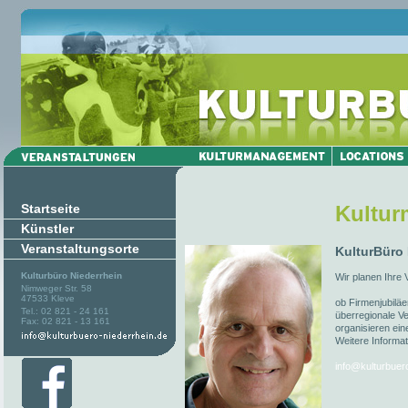
Startseite
Kultu
Künstler
Veranstaltungsorte
KulturBüro
Kulturbüro Niederrhein
Wir planen Ihre 
Nimweger Str. 58
47533 Kleve
ob Firmenjubiläe
Tel.: 02 821 - 24 161
überregionale Ve
Fax: 02 821 - 13 161
organisieren ein
Weitere Informat
info@kulturbuer