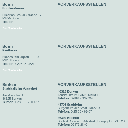
Bonn
VORVERKAUFSSTELLEN
Brückenforum
Friedrich-Breuer-Strasse 17
53225 Bonn
Telefon:
-
Zur Webseite
Bonn
VORVERKAUFSSTELLEN
Pantheon
Bundeskanzlerplatz 2 - 10
53113 Bonn
Telefon:
0228- 212521
Zur Webseite
Borken
VORVERKAUFSSTELLEN
Stadthalle im Vennehof
46325 Borken
Tourist-Info im FARB, Markt 15
Am Vennehof 1
Telefon:
02861 - 939 252
46325 Borken
Telefon:
02861 - 60 09 37
48703 Stadtlohn
Bürgerbüro der Stadt , Markt 3
Telefon:
0 25 63 - 87-87
46399 Bocholt
Bocholt Borkener Volksblatt, Europaplatz 24 - 28
Telefon:
02871 2840