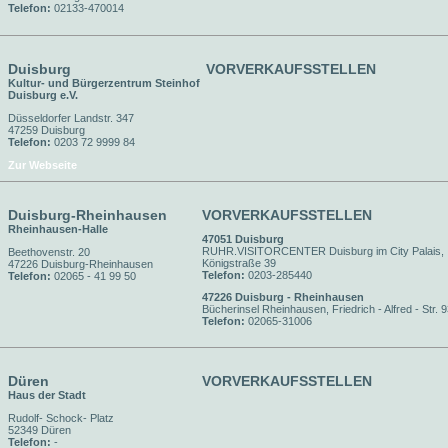
Telefon:
02133-470014
Duisburg
VORVERKAUFSSTELLEN
Kultur- und Bürgerzentrum Steinhof
Duisburg e.V.
Düsseldorfer Landstr. 347
47259 Duisburg
Telefon:
0203 72 9999 84
Zur Webseite
Duisburg-Rheinhausen
VORVERKAUFSSTELLEN
Rheinhausen-Halle
47051 Duisburg
RUHR.VISITORCENTER Duisburg im City Palais,
Beethovenstr. 20
Königstraße 39
47226 Duisburg-Rheinhausen
Telefon:
0203-285440
Telefon:
02065 - 41 99 50
47226 Duisburg - Rheinhausen
Bücherinsel Rheinhausen, Friedrich - Alfred - Str. 
Telefon:
02065-31006
Düren
VORVERKAUFSSTELLEN
Haus der Stadt
Rudolf- Schock- Platz
52349 Düren
Telefon:
-