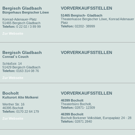
Bergisch Gladbach
VORVERKAUFSSTELLEN
Bürgerhaus Bergischer Löwe
51465 Bergisch- Gladbach
Theaterkasse Bergischer Löwe, Konrad Adenauer
Konrad-Adenauer-Platz
Platz
51465 Bergisch Gladbach
Telefon:
02202- 38999
Telefon:
0 22 02 / 3 89 99
Zur Webseite
Bergisch Gladbach
VORVERKAUFSSTELLEN
Conrad´s Couch
Schloßstr. 14
51429 Bergisch Gladbach
Telefon:
0163 314 08 76
Zur Webseite
Bocholt
VORVERKAUFSSTELLEN
Kulturort Alte Molkerei
46399 Bocholt
Theaterbüro Bocholt,
Werther Str. 16
Telefon:
02871- 12309
46395 Bocholt
Telefon:
0170 22 64 179
46399 Bocholt
Bocholt Borkener Volksblatt, Europaplatz 24 - 28
Zur Webseite
Telefon:
02871 2840