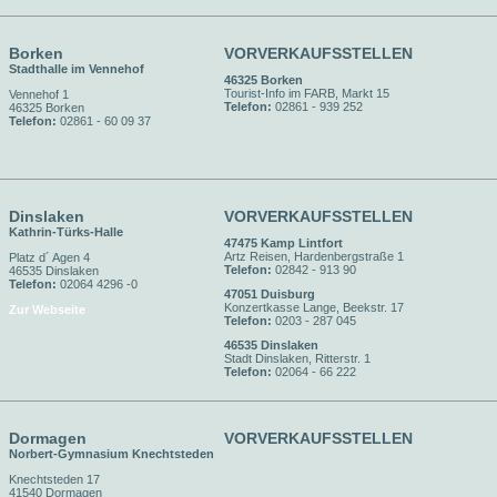
Borken
VORVERKAUFSSTELLEN
Stadthalle im Vennehof
46325 Borken
Tourist-Info im FARB, Markt 15
Vennehof 1
Telefon:
02861 - 939 252
46325 Borken
Telefon:
02861 - 60 09 37
Dinslaken
VORVERKAUFSSTELLEN
Kathrin-Türks-Halle
47475 Kamp Lintfort
Artz Reisen, Hardenbergstraße 1
Platz d´ Agen 4
Telefon:
02842 - 913 90
46535 Dinslaken
Telefon:
02064 4296 -0
47051 Duisburg
Konzertkasse Lange, Beekstr. 17
Zur Webseite
Telefon:
0203 - 287 045
46535 Dinslaken
Stadt Dinslaken, Ritterstr. 1
Telefon:
02064 - 66 222
Dormagen
VORVERKAUFSSTELLEN
Norbert-Gymnasium Knechtsteden
Knechtsteden 17
41540 Dormagen