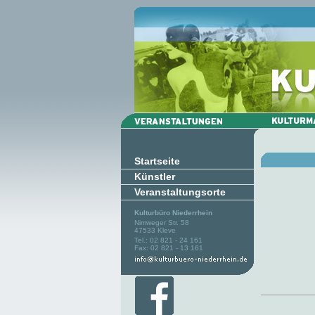
Startseite
Künstler
Veranstaltungsorte
Kulturbüro Niederrhein
Nimweger Str. 58
47533 Kleve
Tel.: 02 821 - 24 161
Fax: 02 821 - 13 161