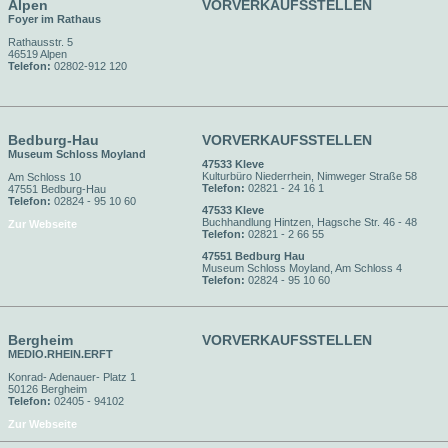
Alpen
VORVERKAUFSSTELLEN
Foyer im Rathaus
Rathausstr. 5
46519 Alpen
Telefon:
02802-912 120
Bedburg-Hau
VORVERKAUFSSTELLEN
Museum Schloss Moyland
47533 Kleve
Kulturbüro Niederrhein, Nimweger Straße 58
Am Schloss 10
Telefon:
02821 - 24 16 1
47551 Bedburg-Hau
Telefon:
02824 - 95 10 60
47533 Kleve
Buchhandlung Hintzen, Hagsche Str. 46 - 48
Zur Webseite
Telefon:
02821 - 2 66 55
47551 Bedburg Hau
Museum Schloss Moyland, Am Schloss 4
Telefon:
02824 - 95 10 60
Bergheim
VORVERKAUFSSTELLEN
MEDIO.RHEIN.ERFT
Konrad- Adenauer- Platz 1
50126 Bergheim
Telefon:
02405 - 94102
Zur Webseite