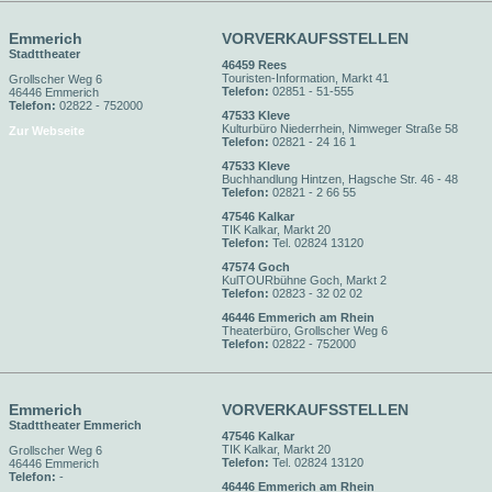
Emmerich
VORVERKAUFSSTELLEN
Stadttheater
46459 Rees
Touristen-Information, Markt 41
Grollscher Weg 6
Telefon:
02851 - 51-555
46446 Emmerich
Telefon:
02822 - 752000
47533 Kleve
Kulturbüro Niederrhein, Nimweger Straße 58
Zur Webseite
Telefon:
02821 - 24 16 1
47533 Kleve
Buchhandlung Hintzen, Hagsche Str. 46 - 48
Telefon:
02821 - 2 66 55
47546 Kalkar
TIK Kalkar, Markt 20
Telefon:
Tel. 02824 13120
47574 Goch
KulTOURbühne Goch, Markt 2
Telefon:
02823 - 32 02 02
46446 Emmerich am Rhein
Theaterbüro, Grollscher Weg 6
Telefon:
02822 - 752000
Emmerich
VORVERKAUFSSTELLEN
Stadttheater Emmerich
47546 Kalkar
TIK Kalkar, Markt 20
Grollscher Weg 6
Telefon:
Tel. 02824 13120
46446 Emmerich
Telefon:
-
46446 Emmerich am Rhein