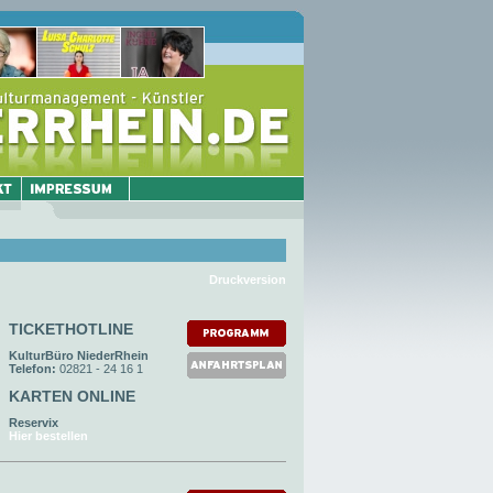
Druckversion
TICKETHOTLINE
KulturBüro NiederRhein
Telefon:
02821 - 24 16 1
KARTEN ONLINE
Reservix
Hier bestellen