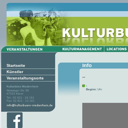
Info
Startseite
Künstler
Veranstaltungsorte
""
-
Kulturbüro Niederrhein
Beginn:
Uhr
Nimweger Str. 58
47533 Kleve
Tel.: 02 821 - 24 161
Fax: 02 821 - 13 161