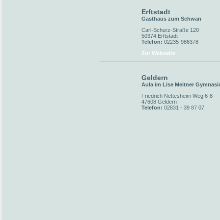
Erftstadt
Gasthaus zum Schwan
Carl-Schurz-Straße 120
50374 Erftstadt
Telefon:
02235-986378
Zur Webseite
Geldern
Aula im Lise Meitner Gymnas
Friedrich Nettesheim Weg 6-8
47608 Geldern
Telefon:
02831 - 39 87 07