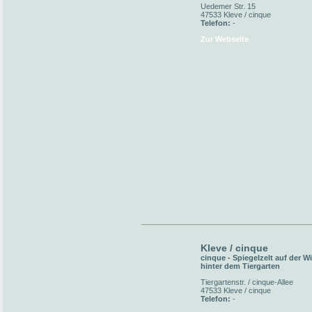
Uedemer Str. 15
47533 Kleve / cinque
Telefon:
-
Zur Webseite
Kleve / cinque
cinque - Spiegelzelt auf der W
hinter dem Tiergarten
Tiergartenstr. / cinque-Allee
47533 Kleve / cinque
Telefon:
-