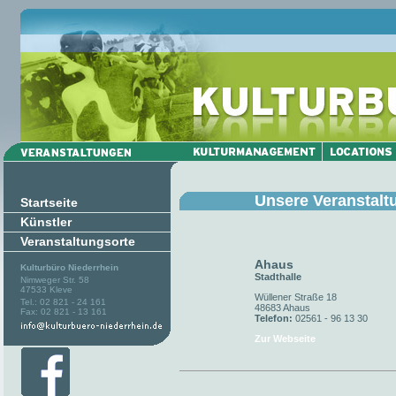
Unsere Veranstalt
Startseite
Künstler
Veranstaltungsorte
Ahaus
Kulturbüro Niederrhein
Stadthalle
Nimweger Str. 58
47533 Kleve
Wüllener Straße 18
Tel.: 02 821 - 24 161
48683 Ahaus
Fax: 02 821 - 13 161
Telefon:
02561 - 96 13 30
Zur Webseite