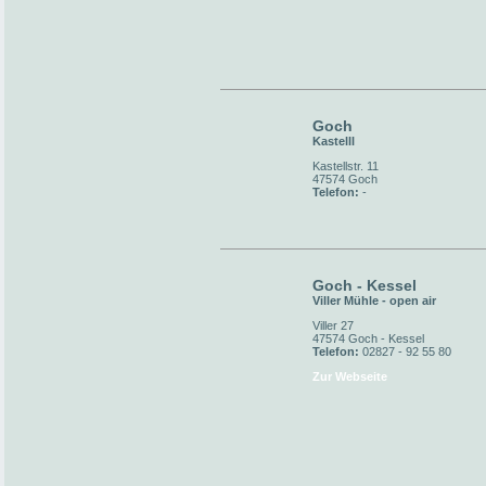
Goch
Kastelll
Kastellstr. 11
47574 Goch
Telefon:
-
Goch - Kessel
Viller Mühle - open air
Viller 27
47574 Goch - Kessel
Telefon:
02827 - 92 55 80
Zur Webseite