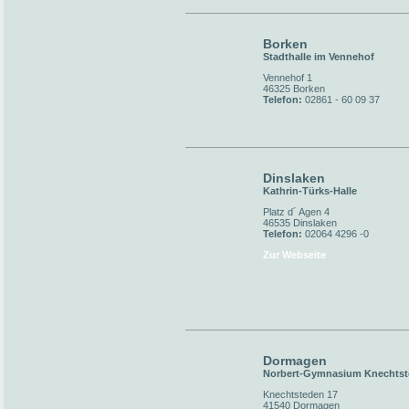
Borken
Stadthalle im Vennehof
Vennehof 1
46325 Borken
Telefon:
02861 - 60 09 37
Dinslaken
Kathrin-Türks-Halle
Platz d´ Agen 4
46535 Dinslaken
Telefon:
02064 4296 -0
Zur Webseite
Dormagen
Norbert-Gymnasium Knechts
Knechtsteden 17
41540 Dormagen