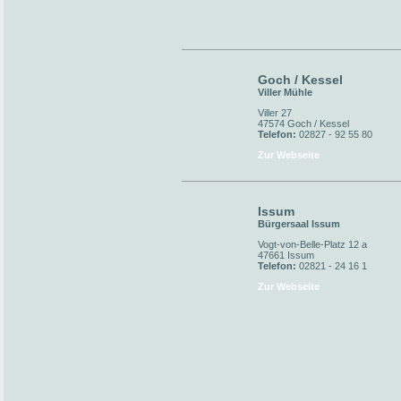
Goch / Kessel
Viller Mühle
Viller 27
47574 Goch / Kessel
Telefon:
02827 - 92 55 80
Zur Webseite
Issum
Bürgersaal Issum
Vogt-von-Belle-Platz 12 a
47661 Issum
Telefon:
02821 - 24 16 1
Zur Webseite