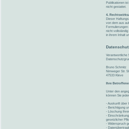
Publikationen i
nicht gestattet.
4. Rechtswirks
Dieser Haftungsa
von dem aus auf 
Formulierungen 
nicht vollständi
in ihrem Inhalt u
Datenschut
Verantwortliche
Datenschutzgru
Bruno Schmitz
Nimweger Str. 5
47533 Kleve
Ihre Betroffen
Unter den ange
können Sie jede
- Auskunft über 
- Berichtigung 
- Löschung Ihre
- Einschränkung
gesetzlicher Pfl
- Widerspruch ge
- Datenübertragb