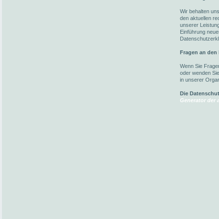
Wir behalten un
den aktuellen r
unserer Leistun
Einführung neuer
Datenschutzerkl
Fragen an den
Wenn Sie Fragen
oder wenden Sie 
in unserer Organ
Die Datenschu
Generator der a