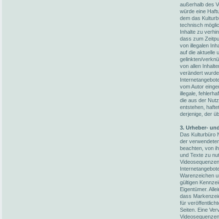
außerhalb des V
würde eine Haftun
dem das Kulturb
technisch möglic
Inhalte zu verhi
dass zum Zeitpun
von illegalen In
auf die aktuelle
gelinkten/verknü
von allen Inhalt
verändert wurden
Internetangebot
vom Autor einger
illegale, fehler
die aus der Nut
entstehen, hafte
derjenige, der üb
3. Urheber- un
Das Kulturbüro N
der verwendete
beachten, von i
und Texte zu nut
Videosequenzen 
Internetangebot
Warenzeichen un
gültigen Kennze
Eigentümer. Alle
dass Markenzeic
für veröffentlich
Seiten. Eine Ver
Videosequenzen 