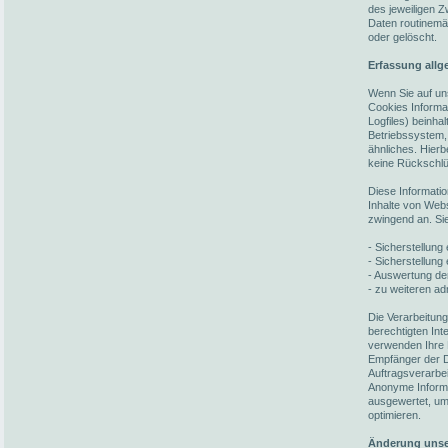
des jeweiligen 
Daten routinemä
oder gelöscht.
Erfassung allg
Wenn Sie auf un
Cookies Informat
Logfiles) beinh
Betriebssystem,
ähnliches. Hierb
keine Rückschlü
Diese Informati
Inhalte von Webs
zwingend an. Si
- Sicherstellun
- Sicherstellung
- Auswertung der
- zu weiteren ad
Die Verarbeitun
berechtigten In
verwenden Ihre 
Empfänger der Da
Auftragsverarbei
Anonyme Informat
ausgewertet, um 
optimieren.
Änderung unse