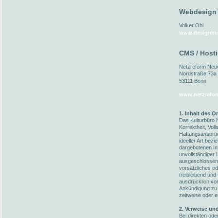
Webdesign
Volker Ohl
www.designbu
CMS / Host
Netzreform Ne
Nordstraße 73a
53111 Bonn
www.netzrefor
1. Inhalt des 
Das Kulturbüro N
Korrektheit, Voll
Haftungsansprüc
ideeller Art bez
dargebotenen In
unvollständiger 
ausgeschlossen,
vorsätzliches od
freibleibend und
ausdrücklich vo
Ankündigung zu 
zeitweise oder e
2. Verweise un
Bei direkten ode