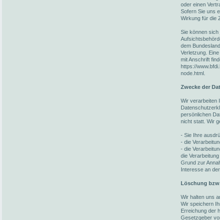
oder einen Vert
Sofern Sie uns ei
Wirkung für die 
Sie können sich 
Aufsichtsbehörd
dem Bundesland 
Verletzung. Eine
mit Anschrift fin
https://www.bfdi
node.html.
Zwecke der Dat
Wir verarbeiten
Datenschutzerkl
persönlichen Da
nicht statt. Wir
- Sie Ihre ausdrü
- die Verarbeitun
- die Verarbeitun
die Verarbeitung
Grund zur Annah
Interesse an der
Löschung bzw.
Wir halten uns 
Wir speichern I
Erreichung der h
Gesetzgeber vorg