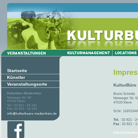
Startseite
Impre
Künstler
Veranstaltungsorte
KulturBüro
Kulturbüro Niederrhein
Bruno Schmitz
Nimweger Str. 58
Nimweger Str. 5
47533 Kleve
47533 Kleve
Tel.: 02 821 - 24 161
Fax: 02 821 - 13 161
St.Nr: 116/5164
Tel.
: 02 821 - 2
Fax
: 02 821 - 1
info@kulturbue