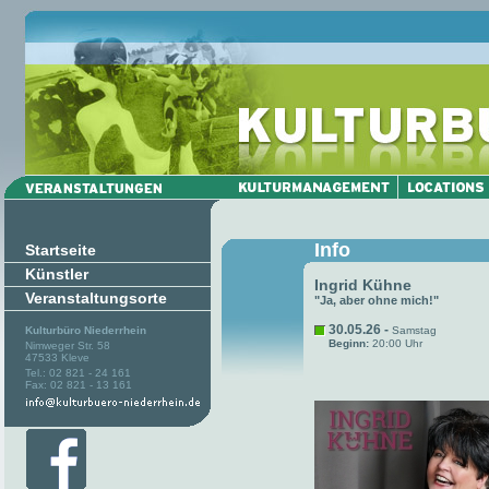
Info
Startseite
Künstler
Ingrid Kühne
Veranstaltungsorte
"Ja, aber ohne mich!"
30.05.26 -
Kulturbüro Niederrhein
Samstag
Beginn:
20:00 Uhr
Nimweger Str. 58
47533 Kleve
Tel.: 02 821 - 24 161
Fax: 02 821 - 13 161