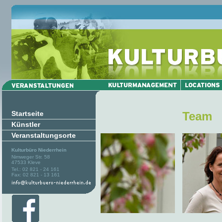
Startseite
Team
Künstler
Veranstaltungsorte
Kulturbüro Niederrhein
Nimweger Str. 58
47533 Kleve
Tel.: 02 821 - 24 161
Fax: 02 821 - 13 161