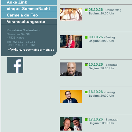
Anka Zink
cinque-SommerNacht
08.10.26
- Donnerstag
Beginn:
20:00 Uhr
Carmela de Feo
Veranstaltungsorte
Kulturbüro Niederrhein
Nimweger Str. 58
09.10.26
- Freitag
47533 Kleve
Beginn:
20:00 Uhr
Tel.: 02 821 - 24 161
Fax: 02 821 - 13 161
10.10.26
- Samstag
Beginn:
20:00 Uhr
16.10.26
- Freitag
Beginn:
20:00 Uhr
17.10.26
- Samstag
Beginn:
20:00 Uhr