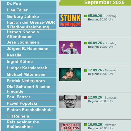
September 2026
Dr. Pop
Lisa Feller
05.09.26
Gerburg Jahnke
- Samstag
Beginn:
20:00 Uhr
Hart an der Grenze-WDR
5 Radioaufzeichnung
Herbert Knebels
Affentheater
Jess Jochimsen
06.09.26
- Sonntag
Beginn:
19:00 Uhr
Jürgen B. Hausmann
Kasalla
Ingrid Kühne
Ludger Kazmierczak
12.09.26
- Samstag
Michael Mittermeier
Beginn:
19:30 Uhr
Patrick Nederkoorn
Olaf Schubert & seine
Freunde
Paul Panzer
12.09.26
- Samstag
Beginn:
20:00 Uhr
Pawel Popolski
Pistors Fussballschule
Till Reiners
Reis against the
16.09.26
- Mittwoch
Spülmachine
Beginn:
20:00 Uhr