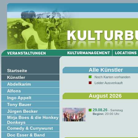
Alle Künstler
Startseite
Künstler
Noch Karten vorhanden
Leider Ausverkauft
Abdelkarim
Alfons
August 2026
Ingo Appelt
Tony Bauer
29.08.26
- Samstag
Jürgen Becker
Beginn:
20:00 Uhr
Mirja Boes & die Honkey
Donkeys
Comedy & Currywurst
Doc Esser & Band