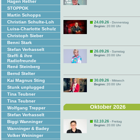
Hagen Rether
STOPPOK
Martin Schopps
Christian Schulte-Loh
24.09.26
- Donnerstag
Beginn:
20:00 Uhr
Luisa-Charlotte Schulz
Christoph Sieber
Benni Stark
Stefan Verhasselt
26.09.26
- Samstag
Steffi & ihre
Beginn:
20:00 Uhr
Radiofreunde
René Steinberg
Bernd Stelter
Kai Magnus Sting
30.09.26
- Mittwoch
Beginn:
20:00 Uhr
Stunk unplugged
Tina Teubner
Tina Teubner
Oktober 2026
Wolfgang Trepper
Stefan Verhasselt
Biggi Wanninger
02.10.26
- Freitag
Beginn:
20:00 Uhr
Wanninger & Badey
Volker Weininger