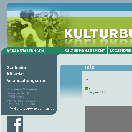
Info
Startseite
Künstler
Veranstaltungsorte
""
-
Kulturbüro Niederrhein
Beginn:
Uhr
Nimweger Str. 58
47533 Kleve
Tel.: 02 821 - 24 161
Fax: 02 821 - 13 161