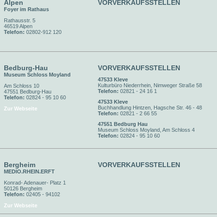
Alpen
VORVERKAUFSSTELLEN
Foyer im Rathaus
Rathausstr. 5
46519 Alpen
Telefon:
02802-912 120
Bedburg-Hau
VORVERKAUFSSTELLEN
Museum Schloss Moyland
47533 Kleve
Kulturbüro Niederrhein, Nimweger Straße 58
Am Schloss 10
Telefon:
02821 - 24 16 1
47551 Bedburg-Hau
Telefon:
02824 - 95 10 60
47533 Kleve
Buchhandlung Hintzen, Hagsche Str. 46 - 48
Zur Webseite
Telefon:
02821 - 2 66 55
47551 Bedburg Hau
Museum Schloss Moyland, Am Schloss 4
Telefon:
02824 - 95 10 60
Bergheim
VORVERKAUFSSTELLEN
MEDIO.RHEIN.ERFT
Konrad- Adenauer- Platz 1
50126 Bergheim
Telefon:
02405 - 94102
Zur Webseite