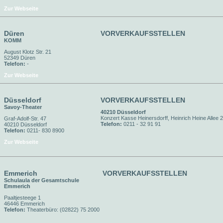
Zur Webseite
Düren
VORVERKAUFSSTELLEN
KOMM
August Klotz Str. 21
52349 Düren
Telefon:
-
Zur Webseite
Düsseldorf
VORVERKAUFSSTELLEN
Savoy-Theater
40210 Düsseldorf
Konzert Kasse Heinersdorff, Heinrich Heine Allee 
Graf-Adolf-Str. 47
Telefon:
0211 - 32 91 91
40210 Düsseldorf
Telefon:
0211- 830 8900
Zur Webseite
Emmerich
VORVERKAUFSSTELLEN
Schulaula der Gesamtschule
Emmerich
Paaltjesteege 1
46446 Emmerich
Telefon:
Theaterbüro: (02822) 75 2000