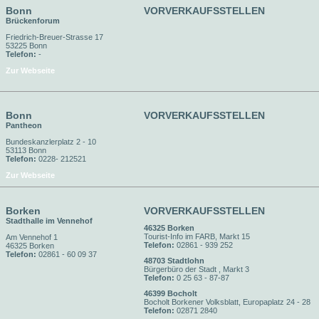
Bonn
VORVERKAUFSSTELLEN
Brückenforum
Friedrich-Breuer-Strasse 17
53225 Bonn
Telefon:
-
Zur Webseite
Bonn
VORVERKAUFSSTELLEN
Pantheon
Bundeskanzlerplatz 2 - 10
53113 Bonn
Telefon:
0228- 212521
Zur Webseite
Borken
VORVERKAUFSSTELLEN
Stadthalle im Vennehof
46325 Borken
Tourist-Info im FARB, Markt 15
Am Vennehof 1
Telefon:
02861 - 939 252
46325 Borken
Telefon:
02861 - 60 09 37
48703 Stadtlohn
Bürgerbüro der Stadt , Markt 3
Telefon:
0 25 63 - 87-87
46399 Bocholt
Bocholt Borkener Volksblatt, Europaplatz 24 - 28
Telefon:
02871 2840