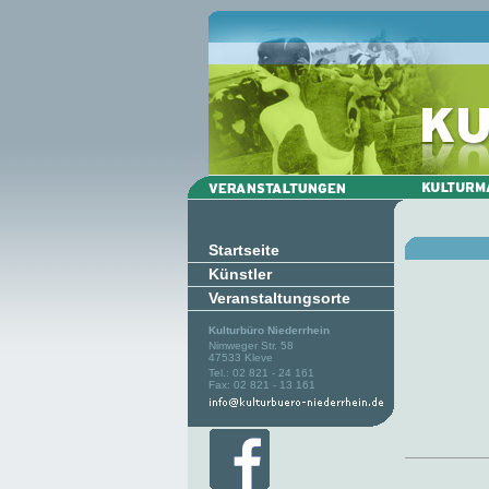
Startseite
Künstler
Veranstaltungsorte
Kulturbüro Niederrhein
Nimweger Str. 58
47533 Kleve
Tel.: 02 821 - 24 161
Fax: 02 821 - 13 161