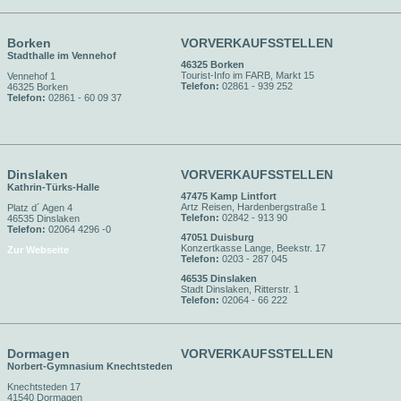
Borken
VORVERKAUFSSTELLEN
Stadthalle im Vennehof
46325 Borken
Tourist-Info im FARB, Markt 15
Vennehof 1
Telefon:
02861 - 939 252
46325 Borken
Telefon:
02861 - 60 09 37
Dinslaken
VORVERKAUFSSTELLEN
Kathrin-Türks-Halle
47475 Kamp Lintfort
Artz Reisen, Hardenbergstraße 1
Platz d´ Agen 4
Telefon:
02842 - 913 90
46535 Dinslaken
Telefon:
02064 4296 -0
47051 Duisburg
Konzertkasse Lange, Beekstr. 17
Zur Webseite
Telefon:
0203 - 287 045
46535 Dinslaken
Stadt Dinslaken, Ritterstr. 1
Telefon:
02064 - 66 222
Dormagen
VORVERKAUFSSTELLEN
Norbert-Gymnasium Knechtsteden
Knechtsteden 17
41540 Dormagen