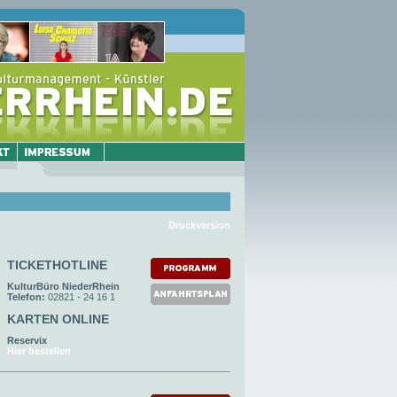
Druckversion
TICKETHOTLINE
KulturBüro NiederRhein
Telefon:
02821 - 24 16 1
KARTEN ONLINE
Reservix
Hier bestellen