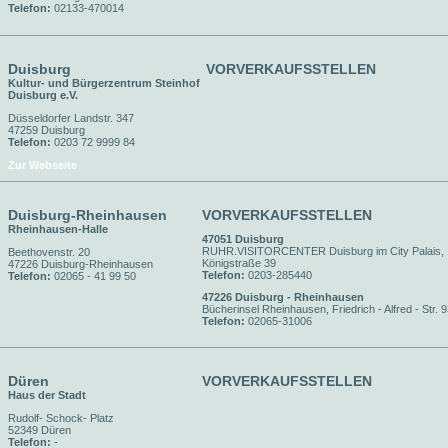
Telefon:
02133-470014
Duisburg
VORVERKAUFSSTELLEN
Kultur- und Bürgerzentrum Steinhof
Duisburg e.V.
Düsseldorfer Landstr. 347
47259 Duisburg
Telefon:
0203 72 9999 84
Zur Webseite
Duisburg-Rheinhausen
VORVERKAUFSSTELLEN
Rheinhausen-Halle
47051 Duisburg
RUHR.VISITORCENTER Duisburg im City Palais,
Beethovenstr. 20
Königstraße 39
47226 Duisburg-Rheinhausen
Telefon:
0203-285440
Telefon:
02065 - 41 99 50
47226 Duisburg - Rheinhausen
Bücherinsel Rheinhausen, Friedrich - Alfred - Str. 
Telefon:
02065-31006
Düren
VORVERKAUFSSTELLEN
Haus der Stadt
Rudolf- Schock- Platz
52349 Düren
Telefon:
-