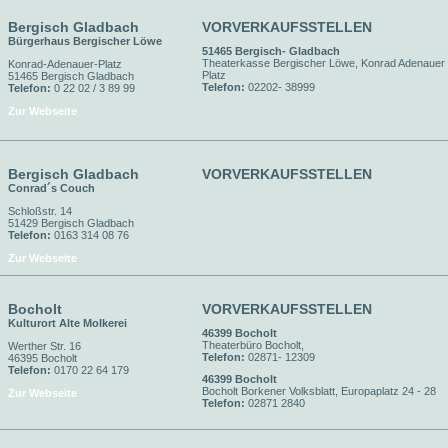
Bergisch Gladbach
VORVERKAUFSSTELLEN
Bürgerhaus Bergischer Löwe
51465 Bergisch- Gladbach
Theaterkasse Bergischer Löwe, Konrad Adenauer
Konrad-Adenauer-Platz
Platz
51465 Bergisch Gladbach
Telefon:
02202- 38999
Telefon:
0 22 02 / 3 89 99
Zur Webseite
Bergisch Gladbach
VORVERKAUFSSTELLEN
Conrad´s Couch
Schloßstr. 14
51429 Bergisch Gladbach
Telefon:
0163 314 08 76
Zur Webseite
Bocholt
VORVERKAUFSSTELLEN
Kulturort Alte Molkerei
46399 Bocholt
Theaterbüro Bocholt,
Werther Str. 16
Telefon:
02871- 12309
46395 Bocholt
Telefon:
0170 22 64 179
46399 Bocholt
Bocholt Borkener Volksblatt, Europaplatz 24 - 28
Zur Webseite
Telefon:
02871 2840