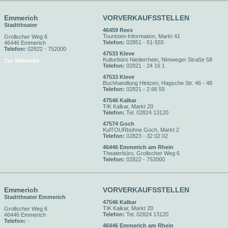
Emmerich
VORVERKAUFSSTELLEN
Stadttheater
46459 Rees
Touristen-Information, Markt 41
Grollscher Weg 6
Telefon:
02851 - 51-555
46446 Emmerich
Telefon:
02822 - 752000
47533 Kleve
Kulturbüro Niederrhein, Nimweger Straße 58
Zur Webseite
Telefon:
02821 - 24 16 1
47533 Kleve
Buchhandlung Hintzen, Hagsche Str. 46 - 48
Telefon:
02821 - 2 66 55
47546 Kalkar
TIK Kalkar, Markt 20
Telefon:
Tel. 02824 13120
47574 Goch
KulTOURbühne Goch, Markt 2
Telefon:
02823 - 32 02 02
46446 Emmerich am Rhein
Theaterbüro, Grollscher Weg 6
Telefon:
02822 - 752000
Emmerich
VORVERKAUFSSTELLEN
Stadttheater Emmerich
47546 Kalkar
TIK Kalkar, Markt 20
Grollscher Weg 6
Telefon:
Tel. 02824 13120
46446 Emmerich
Telefon:
-
46446 Emmerich am Rhein