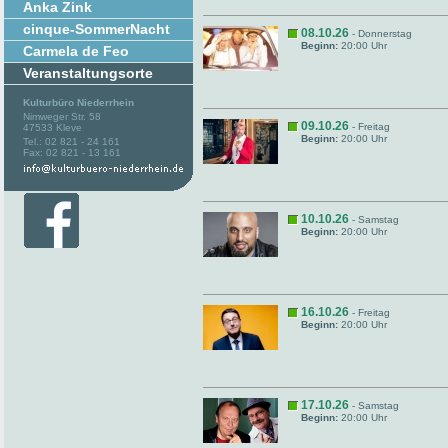
Anka Zink
cinque-SommerNacht
08.10.26
- Donnerstag
Beginn:
20:00 Uhr
Carmela de Feo
Veranstaltungsorte
Kulturbüro Niederrhein
Nimweger Str. 58
09.10.26
- Freitag
47533 Kleve
Beginn:
20:00 Uhr
Tel.: 02 821 - 24 161
Fax: 02 821 - 13 161
10.10.26
- Samstag
Beginn:
20:00 Uhr
16.10.26
- Freitag
Beginn:
20:00 Uhr
17.10.26
- Samstag
Beginn:
20:00 Uhr