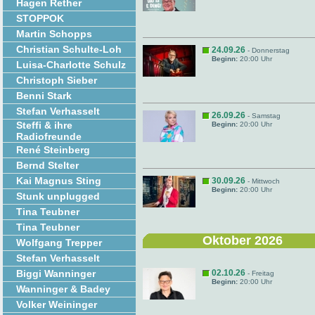
Hagen Rether
STOPPOK
Martin Schopps
Christian Schulte-Loh
24.09.26
- Donnerstag
Beginn:
20:00 Uhr
Luisa-Charlotte Schulz
Christoph Sieber
Benni Stark
Stefan Verhasselt
26.09.26
- Samstag
Steffi & ihre
Beginn:
20:00 Uhr
Radiofreunde
René Steinberg
Bernd Stelter
Kai Magnus Sting
30.09.26
- Mittwoch
Beginn:
20:00 Uhr
Stunk unplugged
Tina Teubner
Tina Teubner
Oktober 2026
Wolfgang Trepper
Stefan Verhasselt
Biggi Wanninger
02.10.26
- Freitag
Beginn:
20:00 Uhr
Wanninger & Badey
Volker Weininger