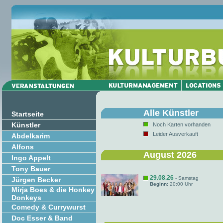
Alle Künstler
Startseite
Künstler
Noch Karten vorhanden
Leider Ausverkauft
Abdelkarim
Alfons
August 2026
Ingo Appelt
Tony Bauer
29.08.26
- Samstag
Jürgen Becker
Beginn:
20:00 Uhr
Mirja Boes & die Honkey
Donkeys
Comedy & Currywurst
Doc Esser & Band