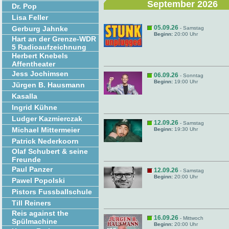
September 2026
Dr. Pop
Lisa Feller
05.09.26
Gerburg Jahnke
- Samstag
Beginn:
20:00 Uhr
Hart an der Grenze-WDR
5 Radioaufzeichnung
Herbert Knebels
Affentheater
Jess Jochimsen
06.09.26
- Sonntag
Beginn:
19:00 Uhr
Jürgen B. Hausmann
Kasalla
Ingrid Kühne
Ludger Kazmierczak
12.09.26
- Samstag
Michael Mittermeier
Beginn:
19:30 Uhr
Patrick Nederkoorn
Olaf Schubert & seine
Freunde
Paul Panzer
12.09.26
- Samstag
Beginn:
20:00 Uhr
Pawel Popolski
Pistors Fussballschule
Till Reiners
Reis against the
16.09.26
- Mittwoch
Spülmachine
Beginn:
20:00 Uhr