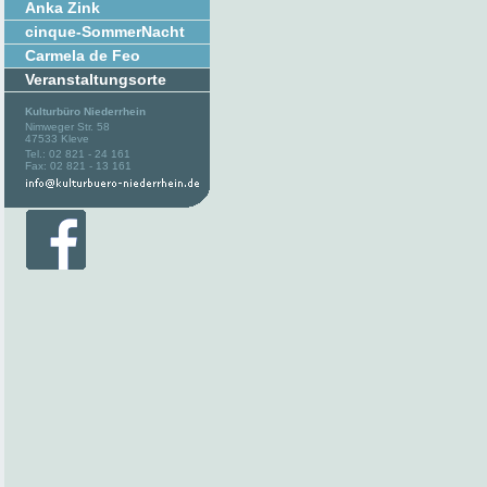
Anka Zink
cinque-SommerNacht
Carmela de Feo
Veranstaltungsorte
Kulturbüro Niederrhein
Nimweger Str. 58
47533 Kleve
Tel.: 02 821 - 24 161
Fax: 02 821 - 13 161