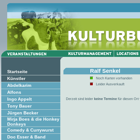
Ralf Senkel
Startseite
Künstler
Noch Karten vorhanden
Leider Ausverkauft
Abdelkarim
Alfons
Ingo Appelt
Derzeit sind leider
keine Termine
für diesen Ort
Tony Bauer
Jürgen Becker
Mirja Boes & die Honkey
Donkeys
Comedy & Currywurst
Doc Esser & Band