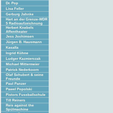
Dr. Pop
Lisa Feller
Gerburg Jahnke
Hart an der Grenze-WDR
5 Radioaufzeichnung
Herbert Knebels
Affentheater
Jess Jochimsen
Jürgen B. Hausmann
Kasalla
Ingrid Kühne
Ludger Kazmierczak
Michael Mittermeier
Patrick Nederkoorn
Olaf Schubert & seine
Freunde
Paul Panzer
Pawel Popolski
Pistors Fussballschule
Till Reiners
Reis against the
Spülmachine