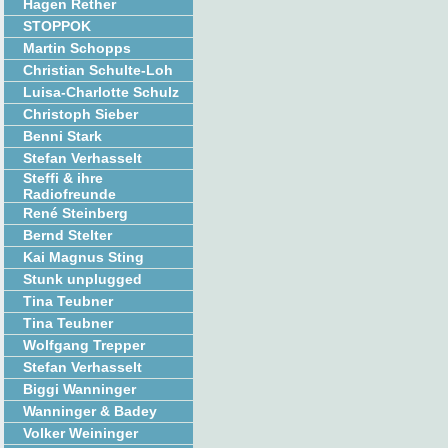
Hagen Rether
STOPPOK
Martin Schopps
Christian Schulte-Loh
Luisa-Charlotte Schulz
Christoph Sieber
Benni Stark
Stefan Verhasselt
Steffi & ihre
Radiofreunde
René Steinberg
Bernd Stelter
Kai Magnus Sting
Stunk unplugged
Tina Teubner
Tina Teubner
Wolfgang Trepper
Stefan Verhasselt
Biggi Wanninger
Wanninger & Badey
Volker Weininger