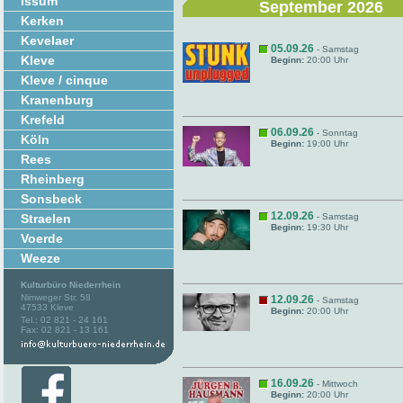
Issum
September 2026
Kerken
Kevelaer
05.09.26
- Samstag
Kleve
Beginn:
20:00 Uhr
Kleve / cinque
Kranenburg
Krefeld
06.09.26
- Sonntag
Köln
Beginn:
19:00 Uhr
Rees
Rheinberg
Sonsbeck
12.09.26
Straelen
- Samstag
Beginn:
19:30 Uhr
Voerde
Weeze
Kulturbüro Niederrhein
Nimweger Str. 58
12.09.26
- Samstag
47533 Kleve
Beginn:
20:00 Uhr
Tel.: 02 821 - 24 161
Fax: 02 821 - 13 161
16.09.26
- Mittwoch
Beginn:
20:00 Uhr