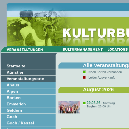
Alle Veranstaltung
Startseite
Künstler
Noch Karten vorhanden
Leider Ausverkauft
Veranstaltungsorte
Ahaus
August 2026
Alpen
Borken
29.08.26
- Samstag
Emmerich
Beginn:
20:00 Uhr
Geldern
Goch
Goch / Kessel