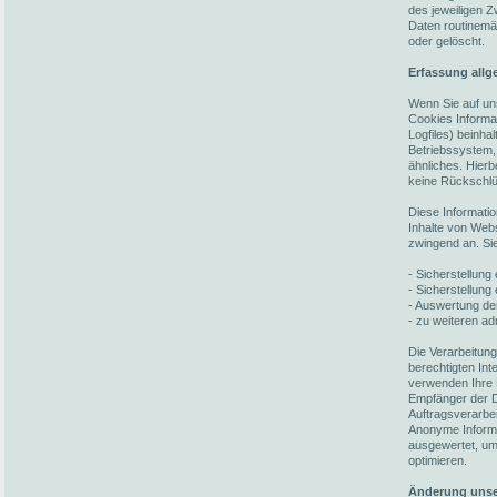
des jeweiligen 
Daten routinemä
oder gelöscht.
Erfassung allg
Wenn Sie auf un
Cookies Informat
Logfiles) beinh
Betriebssystem,
ähnliches. Hierb
keine Rückschlü
Diese Informati
Inhalte von Webs
zwingend an. Si
- Sicherstellun
- Sicherstellung
- Auswertung der
- zu weiteren ad
Die Verarbeitun
berechtigten In
verwenden Ihre 
Empfänger der Da
Auftragsverarbei
Anonyme Informat
ausgewertet, um 
optimieren.
Änderung unse