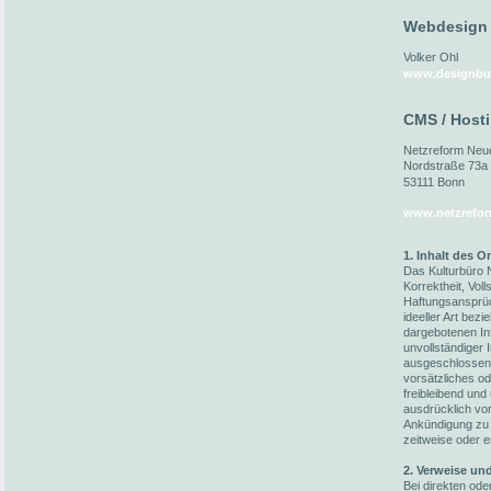
Webdesign
Volker Ohl
www.designbu
CMS / Host
Netzreform Ne
Nordstraße 73a
53111 Bonn
www.netzrefor
1. Inhalt des 
Das Kulturbüro N
Korrektheit, Voll
Haftungsansprüc
ideeller Art bez
dargebotenen In
unvollständiger 
ausgeschlossen,
vorsätzliches od
freibleibend und
ausdrücklich vo
Ankündigung zu 
zeitweise oder e
2. Verweise un
Bei direkten ode