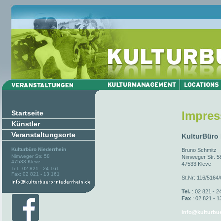
Startseite
Impre
Künstler
Veranstaltungsorte
KulturBüro
Kulturbüro Niederrhein
Bruno Schmitz
Nimweger Str. 58
Nimweger Str. 5
47533 Kleve
47533 Kleve
Tel.: 02 821 - 24 161
Fax: 02 821 - 13 161
St.Nr: 116/5164
Tel.
: 02 821 - 2
Fax
: 02 821 - 1
info@kulturbue