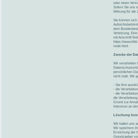
oder einen Vert
Sofern Sie uns ei
Wirkung für die 
Sie können sich 
Aufsichtsbehörd
dem Bundesland 
Verletzung. Eine
mit Anschrift fin
https://www.bfdi
node.html.
Zwecke der Dat
Wir verarbeiten
Datenschutzerkl
persönlichen Da
nicht statt. Wir
- Sie Ihre ausdrü
- die Verarbeitun
- die Verarbeitun
die Verarbeitung
Grund zur Annah
Interesse an der
Löschung bzw.
Wir halten uns 
Wir speichern I
Erreichung der h
Gesetzgeber vorg