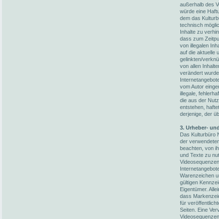
außerhalb des V
würde eine Haftun
dem das Kulturb
technisch möglic
Inhalte zu verhi
dass zum Zeitpun
von illegalen In
auf die aktuelle
gelinkten/verknü
von allen Inhalt
verändert wurden
Internetangebot
vom Autor einger
illegale, fehler
die aus der Nut
entstehen, hafte
derjenige, der üb
3. Urheber- un
Das Kulturbüro N
der verwendete
beachten, von i
und Texte zu nut
Videosequenzen 
Internetangebot
Warenzeichen un
gültigen Kennze
Eigentümer. Alle
dass Markenzeic
für veröffentlich
Seiten. Eine Ver
Videosequenzen 