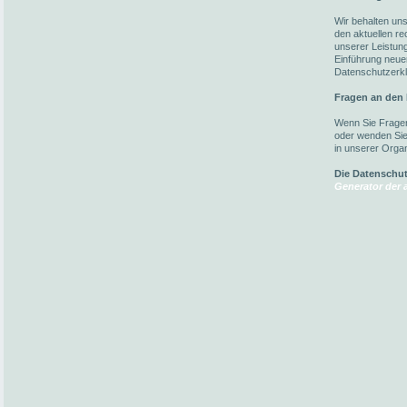
Wir behalten un
den aktuellen r
unserer Leistun
Einführung neuer
Datenschutzerkl
Fragen an den
Wenn Sie Fragen
oder wenden Sie 
in unserer Organ
Die Datenschu
Generator der a