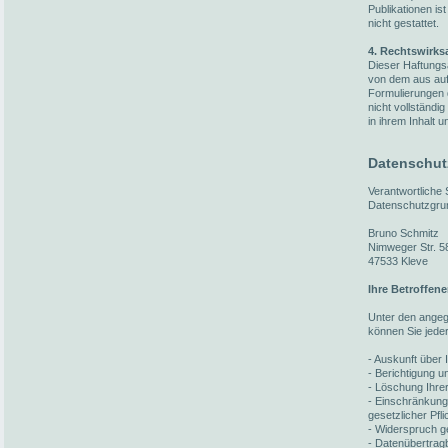
Publikationen i
nicht gestattet.
4. Rechtswirks
Dieser Haftungsa
von dem aus auf 
Formulierungen 
nicht vollständi
in ihrem Inhalt u
Datenschut
Verantwortliche
Datenschutzgru
Bruno Schmitz
Nimweger Str. 5
47533 Kleve
Ihre Betroffen
Unter den ange
können Sie jede
- Auskunft über 
- Berichtigung 
- Löschung Ihre
- Einschränkung
gesetzlicher Pfl
- Widerspruch ge
- Datenübertragb