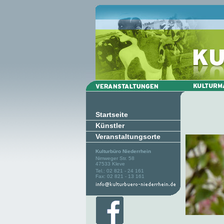
Startseite
Künstler
Veranstaltungsorte
Kulturbüro Niederrhein
Nimweger Str. 58
47533 Kleve
Tel.: 02 821 - 24 161
Fax: 02 821 - 13 161