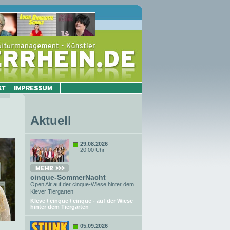
Aktuell
29.08.2026
20:00 Uhr
cinque-SommerNacht
Open Air auf der cinque-Wiese hinter dem
Klever Tiergarten
Kleve / cinque / cinque - auf der Wiese
hinter dem Tiergarten
05.09.2026