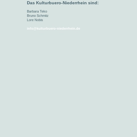
Das Kulturbuero-Niederrhein
sind:
Barbara Teko
Bruno Schmitz
Lore Nobis
info@kulturbuero-niederrhein.de