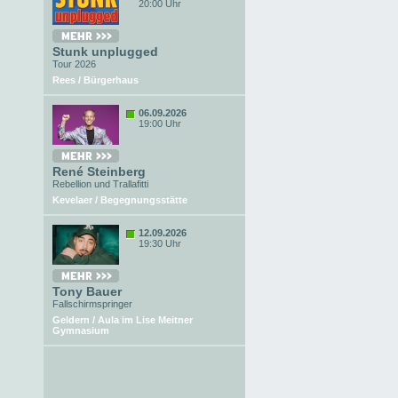
20:00 Uhr
Stunk unplugged
Tour 2026
Rees / Bürgerhaus
06.09.2026
19:00 Uhr
René Steinberg
Rebellion und Trallafitti
Kevelaer / Begegnungsstätte
12.09.2026
19:30 Uhr
Tony Bauer
Fallschirmspringer
Geldern / Aula im Lise Meitner
Gymnasium