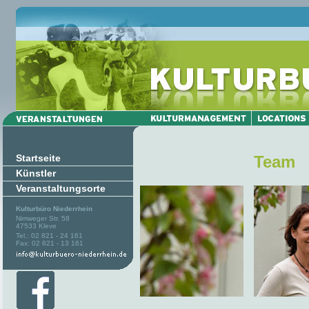
Startseite
Team
Künstler
Veranstaltungsorte
Kulturbüro Niederrhein
Nimweger Str. 58
47533 Kleve
Tel.: 02 821 - 24 161
Fax: 02 821 - 13 161