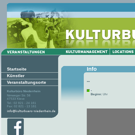
Info
Startseite
Künstler
Veranstaltungsorte
""
-
Kulturbüro Niederrhein
Beginn:
Uhr
Nimweger Str. 58
47533 Kleve
Tel.: 02 821 - 24 161
Fax: 02 821 - 13 161