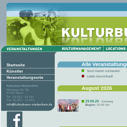
Alle Veranstaltun
Startseite
Künstler
Noch Karten vorhanden
Leider Ausverkauft
Veranstaltungsorte
Kulturbüro Niederrhein
August 2026
Nimweger Str. 58
47533 Kleve
Tel.: 02 821 - 24 161
Fax: 02 821 - 13 161
29.08.26
- Samstag
Beginn:
20:00 Uhr