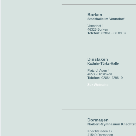
Borken
Stadthalle im Vennehof
Vennehof 1
46325 Borken
Telefon:
02861 - 60 09 37
Dinslaken
Kathrin-Türks-Halle
Platz d´ Agen 4
46535 Dinslaken
Telefon:
02064 4296 -0
Zur Webseite
Dormagen
Norbert-Gymnasium Knechts
Knechtsteden 17
41540 Dormagen