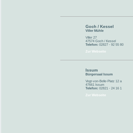
Goch / Kessel
Viller Mühle
Viller 27
47574 Goch / Kessel
Telefon:
02827 - 92 55 80
Zur Webseite
Issum
Bürgersaal Issum
Vogt-von-Belle-Platz 12 a
47661 Issum
Telefon:
02821 - 24 16 1
Zur Webseite