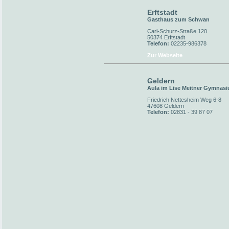
Erftstadt
Gasthaus zum Schwan
Carl-Schurz-Straße 120
50374 Erftstadt
Telefon:
02235-986378
Zur Webseite
Geldern
Aula im Lise Meitner Gymnas
Friedrich Nettesheim Weg 6-8
47608 Geldern
Telefon:
02831 - 39 87 07