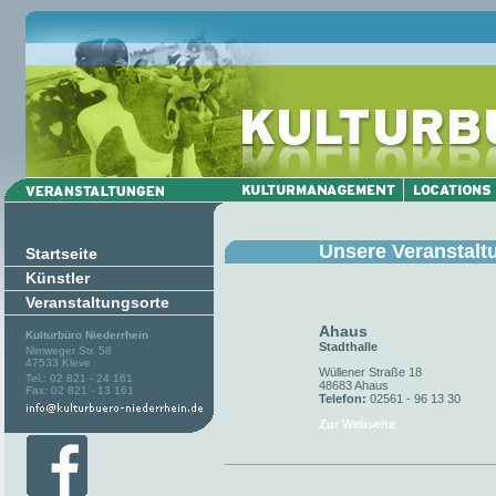
Unsere Veranstalt
Startseite
Künstler
Veranstaltungsorte
Ahaus
Kulturbüro Niederrhein
Stadthalle
Nimweger Str. 58
47533 Kleve
Wüllener Straße 18
Tel.: 02 821 - 24 161
48683 Ahaus
Fax: 02 821 - 13 161
Telefon:
02561 - 96 13 30
Zur Webseite