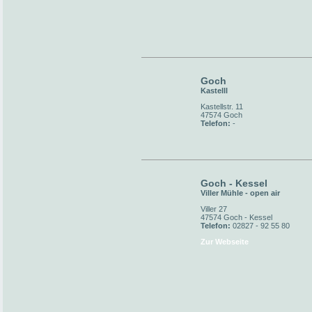
Goch
Kastelll
Kastellstr. 11
47574 Goch
Telefon:
-
Goch - Kessel
Viller Mühle - open air
Viller 27
47574 Goch - Kessel
Telefon:
02827 - 92 55 80
Zur Webseite