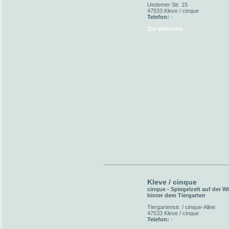
Uedemer Str. 15
47533 Kleve / cinque
Telefon:
-
Zur Webseite
Kleve / cinque
cinque - Spiegelzelt auf der W
hinter dem Tiergarten
Tiergartenstr. / cinque-Allee
47533 Kleve / cinque
Telefon:
-