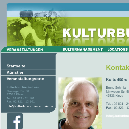
Startseite
Kontak
Künstler
Veranstaltungsorte
KulturBüro
Kulturbüro Niederrhein
Bruno Schmitz
Nimweger Str. 58
Nimweger Str. 5
47533 Kleve
47533 Kleve
Tel.: 02 821 - 24 161
Fax: 02 821 - 13 161
Tel.
: 02 821 - 2
Fax
: 02 821 - 1
info@kulturbue