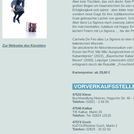
Aber kein Tischlein, das sich deckt. Kein 
großen Bogen um Haarnetzchen.So sitzt 
Erfolglosigkeit und spinnt - aber leider kein
sondern neue Gags für ihre Jubiläumssho
Gute gebrauchte Lacher von gestern. Sch
Aber lässt La Signora nach zwanzig Jahren
Ein märchenhaftes Jubiläum mit Happy End
lachen! Feiern mit La Signora..... bis der Pr
Carmela De Feo alias La Signora ist eine
italienischen Wurzeln.
Zur Webseite des Künstlers
Sie absolvierte ihr Akkordeonstudium vo
Essen bei Prof. Mie Miki. Ausgezeichnet m
Kabarettpreis“ (2022), „Bayerischer Kabaret
Besen“ (2009), Leipziger Löwenzahn (2019
erfolgreich durch die Republik. „Froschkön
Kartenpreise: ab 29,60 €
VORVERKAUFSSTELL
47533 Kleve
Buchhandlung Hintzen, Hagsche Str. 46 - 
Telefon:
02821 - 2 66 55
47546 Kalkar
TIK Kalkar, Markt 20
Telefon:
Tel. 02824 13120
47574 Goch
KulTOURbühne Goch, Markt 2
Telefon:
02823 - 32 02 02