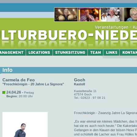
Info
Carmela de Feo
Goch
"Froschkönigin - 20 Jahre La Signora"
Kastell
Kastellstraße 11
24.04.26 -
Freitag
47574 Goch
Beginn:
20:00 Uhr
Tel.: 02823 - 97 08 21
Froschkönigin - Zwanzig Jahre La Signora
„Es war einmal ein kleines Mädchen, das h
hat sie es auch noch heute.“ Die Kakerlake
Gefangen in den Klauen der bösen Hexe Pu
und schüttelt die Lacher aus Frau Hölles 