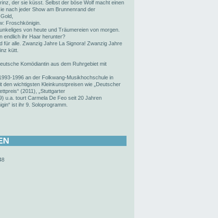
Prinz, der sie küsst. Selbst der böse Wolf macht einen
sie nach jeder Show am Brunnenrand der
 Gold,
w: Froschkönigin.
unkeliges von heute und Träumereien von morgen.
 endlich ihr Haar herunter?
 für alle. Zwanzig Jahre La Signora! Zwanzig Jahre
inz kütt.
 deutsche Komödiantin aus dem Ruhrgebiet mit
n 1993-1996 an der Folkwang-Musikhochschule in
it den wichtigsten Kleinkunstpreisen wie „Deutscher
tpreis“ (2011), „Stuttgarter
) u.a. tourt Carmela De Feo seit 20 Jahren
igin“ ist ihr 9. Soloprogramm.
EN
48