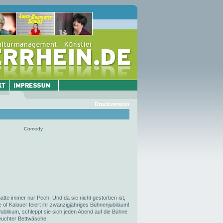
Druckversion
Comedy
atte immer nur Pech. Und da sie nicht gestorben ist,
 of Kalauer feiert ihr zwanzigjähriges Bühnenjubiläum!
blikum, schleppt sie sich jeden Abend auf die Bühne
feuchter Bettwäsche.