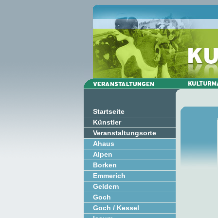
Startseite
Künstler
Veranstaltungsorte
Ahaus
Alpen
Borken
Emmerich
Geldern
Goch
Goch / Kessel