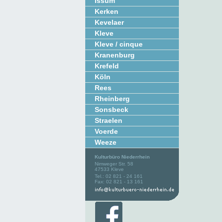
Issum
Kerken
Kevelaer
Kleve
Kleve / cinque
Kranenburg
Krefeld
Köln
Rees
Rheinberg
Sonsbeck
Straelen
Voerde
Weeze
Kulturbüro Niederrhein
Nimweger Str. 58
47533 Kleve
Tel.: 02 821 - 24 161
Fax: 02 821 - 13 161